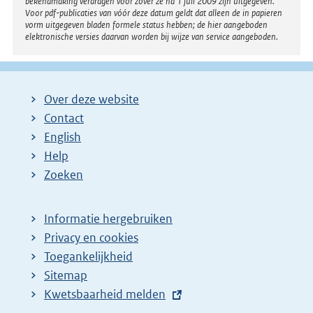
bekendmaking verdragen voor zover ze na 1 juli 2009 zijn uitgegeven.
Voor pdf-publicaties van vóór deze datum geldt dat alleen de in papieren
vorm uitgegeven bladen formele status hebben; de hier aangeboden
elektronische versies daarvan worden bij wijze van service aangeboden.
Over deze website
Contact
English
Help
Zoeken
Informatie hergebruiken
Privacy en cookies
Toegankelijkheid
Sitemap
E
Kwetsbaarheid melden
x