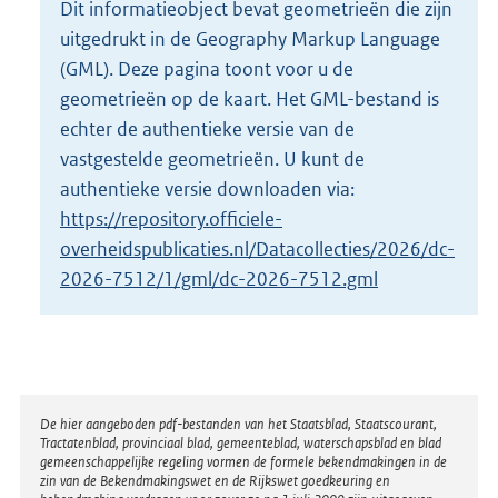
Dit informatieobject bevat geometrieën die zijn
o
uitgedrukt in de Geography Markup Language
t
t
(GML). Deze pagina toont voor u de
e
geometrieën op de kaart. Het GML-bestand is
:
echter de authentieke versie van de
2
vastgestelde geometrieën. U kunt de
K
b
authentieke versie downloaden via:
https://repository.officiele-
overheidspublicaties.nl/Datacollecties/2026/dc-
2026-7512/1/gml/dc-2026-7512.gml
Disclaimer
De hier aangeboden pdf-bestanden van het Staatsblad, Staatscourant,
Tractatenblad, provinciaal blad, gemeenteblad, waterschapsblad en blad
gemeenschappelijke regeling vormen de formele bekendmakingen in de
zin van de Bekendmakingswet en de Rijkswet goedkeuring en