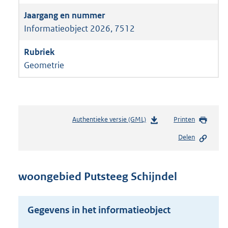
Informatieobject 2026, 7512
Geometrie
Authentieke versie (GML)
b
Printen
e
Delen
s
t
a
n
woongebied Putsteeg Schijndel
d
s
g
Gegevens in het informatieobject
r
o