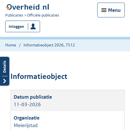
Menu
U
Publicaties
Officiële publicaties
bent
Inloggen
nu
hier:
Home
Informatieobject 2026, 7512
Informatieobject
11-03-2026
Meierijstad