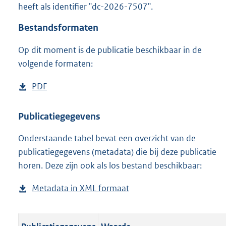
heeft als identifier "dc-2026-7507".
o
o
Bestandsformaten
t
t
Op dit moment is de publicatie beschikbaar in de
e
volgende formaten:
:
o
n
D
PDF
b
b
o
e
e
w
s
Publicatiegegevens
k
n
t
e
n
Onderstaande tabel bevat een overzicht van de
l
a
d
publicatiegegevens (metadata) die bij deze publicatie
o
n
horen. Deze zijn ook als los bestand beschikbaar:
a
d
d
s
Metadata in XML formaat
b
p
g
e
u
r
s
b
o