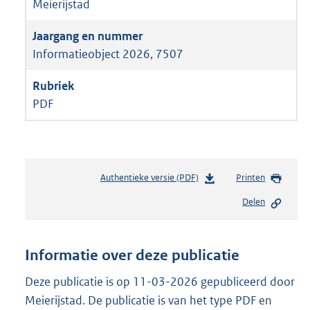
Meierijstad
Informatieobject 2026, 7507
PDF
Authentieke versie (PDF)
b
Printen
e
Delen
s
t
a
n
Informatie over deze publicatie
d
s
Deze publicatie is op 11-03-2026 gepubliceerd door
g
Meierijstad. De publicatie is van het type PDF en
r