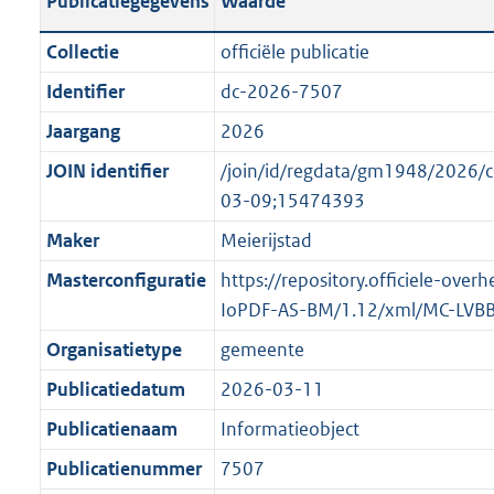
Publicatiegegevens
Waarde
t
l
o
a
i
t
Collectie
officiële publicatie
n
c
t
Identifier
dc-2026-7507
d
a
e
s
Jaargang
2026
t
:
g
i
o
JOIN identifier
/join/id/regdata/gm1948/202
r
e
n
03-09;15474393
o
i
b
Maker
Meierijstad
o
n
e
t
Masterconfiguratie
https://repository.officiele-over
f
k
t
IoPDF-AS-BM/1.12/xml/MC-LVB
o
e
e
r
n
Organisatietype
gemeente
:
m
d
Publicatiedatum
2026-03-11
1
a
K
Publicatienaam
Informatieobject
a
b
t
Publicatienummer
7507