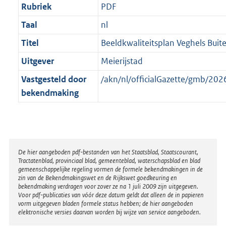
Rubriek
PDF
Taal
nl
Titel
Beeldkwaliteitsplan Veghels Bui
Uitgever
Meierijstad
Vastgesteld door
/akn/nl/officialGazette/gmb/2
bekendmaking
Disclaimer
De hier aangeboden pdf-bestanden van het Staatsblad, Staatscourant,
Tractatenblad, provinciaal blad, gemeenteblad, waterschapsblad en blad
gemeenschappelijke regeling vormen de formele bekendmakingen in de
zin van de Bekendmakingswet en de Rijkswet goedkeuring en
bekendmaking verdragen voor zover ze na 1 juli 2009 zijn uitgegeven.
Voor pdf-publicaties van vóór deze datum geldt dat alleen de in papieren
vorm uitgegeven bladen formele status hebben; de hier aangeboden
elektronische versies daarvan worden bij wijze van service aangeboden.