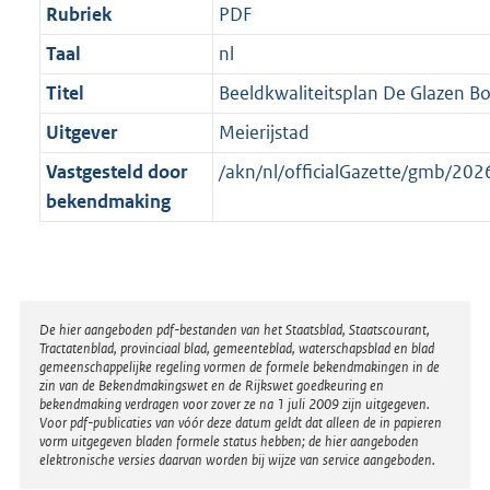
Rubriek
PDF
Taal
nl
Titel
Beeldkwaliteitsplan De Glazen Boe
Uitgever
Meierijstad
Vastgesteld door
/akn/nl/officialGazette/gmb/2
bekendmaking
Disclaimer
De hier aangeboden pdf-bestanden van het Staatsblad, Staatscourant,
Tractatenblad, provinciaal blad, gemeenteblad, waterschapsblad en blad
gemeenschappelijke regeling vormen de formele bekendmakingen in de
zin van de Bekendmakingswet en de Rijkswet goedkeuring en
bekendmaking verdragen voor zover ze na 1 juli 2009 zijn uitgegeven.
Voor pdf-publicaties van vóór deze datum geldt dat alleen de in papieren
vorm uitgegeven bladen formele status hebben; de hier aangeboden
elektronische versies daarvan worden bij wijze van service aangeboden.