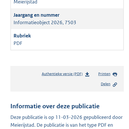
Meierijstad
Informatieobject 2026, 7503
PDF
Authentieke versie (PDF)
b
Printen
e
Delen
s
t
a
n
Informatie over deze publicatie
d
s
Deze publicatie is op 11-03-2026 gepubliceerd door
g
Meierijstad. De publicatie is van het type PDF en
r