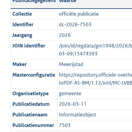
Publicatiegegevens
Waarde
t
l
o
a
i
t
Collectie
officiële publicatie
n
c
t
Identifier
dc-2026-7503
d
a
e
s
Jaargang
2026
t
:
g
i
o
JOIN identifier
/join/id/regdata/gm1948/202
r
e
n
03-09;15474393
o
i
b
Maker
Meierijstad
o
n
e
t
Masterconfiguratie
https://repository.officiele-over
f
k
t
IoPDF-AS-BM/1.12/xml/MC-LVB
o
e
e
r
n
Organisatietype
gemeente
:
m
d
Publicatiedatum
2026-03-11
1
a
K
Publicatienaam
Informatieobject
a
b
t
Publicatienummer
7503