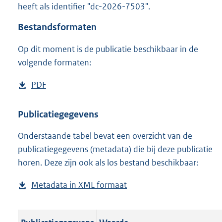
heeft als identifier "dc-2026-7503".
o
o
Bestandsformaten
t
t
Op dit moment is de publicatie beschikbaar in de
e
volgende formaten:
:
o
n
D
PDF
b
b
o
e
e
w
s
Publicatiegegevens
k
n
t
e
n
Onderstaande tabel bevat een overzicht van de
l
a
d
publicatiegegevens (metadata) die bij deze publicatie
o
n
horen. Deze zijn ook als los bestand beschikbaar:
a
d
d
s
Metadata in XML formaat
b
p
g
e
u
r
s
b
o