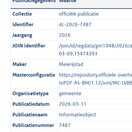
Publicatiegegevens
Waarde
t
l
o
a
i
t
Collectie
officiële publicatie
n
c
t
Identifier
dc-2026-7487
d
a
e
s
Jaargang
2026
t
:
g
i
o
JOIN identifier
/join/id/regdata/gm1948/202
r
e
n
03-09;15474393
o
i
b
Maker
Meierijstad
o
n
e
t
Masterconfiguratie
https://repository.officiele-over
f
k
t
IoPDF-AS-BM/1.12/xml/MC-LVB
o
e
e
r
n
Organisatietype
gemeente
:
m
d
Publicatiedatum
2026-03-11
2
a
K
Publicatienaam
Informatieobject
a
b
t
Publicatienummer
7487