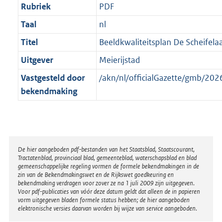
Rubriek
PDF
Taal
nl
Titel
Beeldkwaliteitsplan De Scheifelaa
Uitgever
Meierijstad
Vastgesteld door
/akn/nl/officialGazette/gmb/2
bekendmaking
Disclaimer
De hier aangeboden pdf-bestanden van het Staatsblad, Staatscourant,
Tractatenblad, provinciaal blad, gemeenteblad, waterschapsblad en blad
gemeenschappelijke regeling vormen de formele bekendmakingen in de
zin van de Bekendmakingswet en de Rijkswet goedkeuring en
bekendmaking verdragen voor zover ze na 1 juli 2009 zijn uitgegeven.
Voor pdf-publicaties van vóór deze datum geldt dat alleen de in papieren
vorm uitgegeven bladen formele status hebben; de hier aangeboden
elektronische versies daarvan worden bij wijze van service aangeboden.