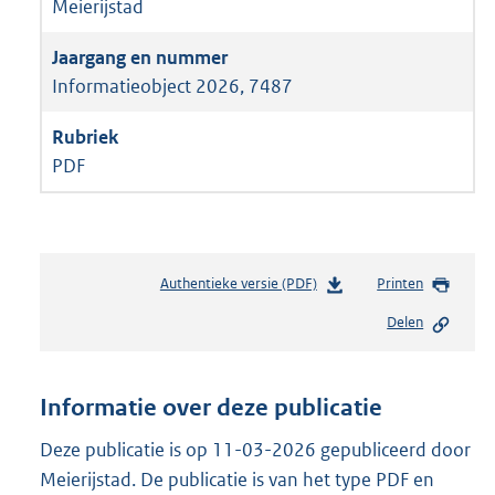
Meierijstad
Informatieobject 2026, 7487
PDF
Authentieke versie (PDF)
b
Printen
e
Delen
s
t
a
n
Informatie over deze publicatie
d
s
Deze publicatie is op 11-03-2026 gepubliceerd door
g
Meierijstad. De publicatie is van het type PDF en
r