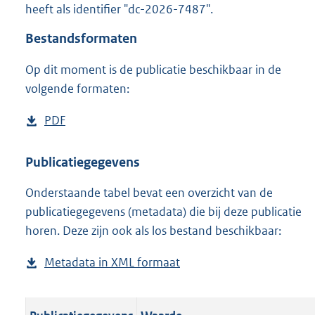
heeft als identifier "dc-2026-7487".
o
o
Bestandsformaten
t
t
Op dit moment is de publicatie beschikbaar in de
e
volgende formaten:
:
o
n
D
PDF
b
b
o
e
e
w
s
Publicatiegegevens
k
n
t
e
n
Onderstaande tabel bevat een overzicht van de
l
a
d
publicatiegegevens (metadata) die bij deze publicatie
o
n
horen. Deze zijn ook als los bestand beschikbaar:
a
d
d
s
Metadata in XML formaat
b
p
g
e
u
r
s
b
o