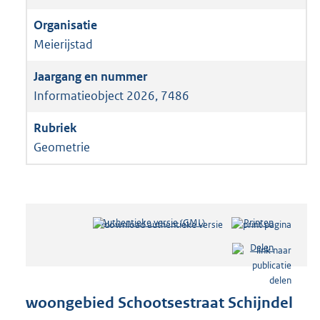
Meierijstad
Informatieobject 2026, 7486
Geometrie
Authentieke versie (GML)
b
Printen
e
Delen
s
t
a
n
woongebied Schootsestraat Schijndel
d