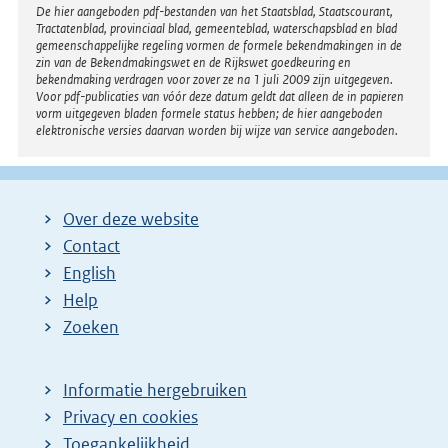
Disclaimer
De hier aangeboden pdf-bestanden van het Staatsblad, Staatscourant,
Tractatenblad, provinciaal blad, gemeenteblad, waterschapsblad en blad
gemeenschappelijke regeling vormen de formele bekendmakingen in de
zin van de Bekendmakingswet en de Rijkswet goedkeuring en
bekendmaking verdragen voor zover ze na 1 juli 2009 zijn uitgegeven.
Voor pdf-publicaties van vóór deze datum geldt dat alleen de in papieren
vorm uitgegeven bladen formele status hebben; de hier aangeboden
elektronische versies daarvan worden bij wijze van service aangeboden.
Over deze website
Contact
English
Help
Zoeken
Informatie hergebruiken
Privacy en cookies
Toegankelijkheid