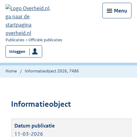
Menu
U
Publicaties
Officiële publicaties
bent
Inloggen
nu
hier:
Home
Informatieobject 2026, 7486
Informatieobject
11-03-2026