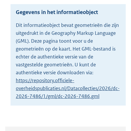
s
g
Gegevens in het informatieobject
r
o
Dit informatieobject bevat geometrieën die zijn
o
uitgedrukt in de Geography Markup Language
t
t
(GML). Deze pagina toont voor u de
e
geometrieën op de kaart. Het GML-bestand is
:
echter de authentieke versie van de
4
vastgestelde geometrieën. U kunt de
K
b
authentieke versie downloaden via:
https://repository.officiele-
overheidspublicaties.nl/Datacollecties/2026/dc-
2026-7486/1/gml/dc-2026-7486.gml