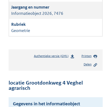
Informatieobject 2026, 7476
Geometrie
Authentieke versie (GML)
b
Printen
e
Delen
s
t
a
n
locatie Grootdonkweg 4 Veghel
d
agrarisch
s
g
r
Gegevens in het informatieobject
o