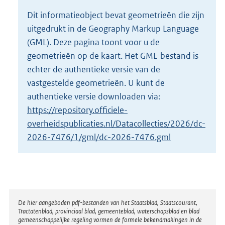
o
Dit informatieobject bevat geometrieën die zijn
t
uitgedrukt in de Geography Markup Language
t
e
(GML). Deze pagina toont voor u de
:
geometrieën op de kaart. Het GML-bestand is
2
echter de authentieke versie van de
K
vastgestelde geometrieën. U kunt de
b
authentieke versie downloaden via:
https://repository.officiele-
overheidspublicaties.nl/Datacollecties/2026/dc-
2026-7476/1/gml/dc-2026-7476.gml
Disclaimer
De hier aangeboden pdf-bestanden van het Staatsblad, Staatscourant,
Tractatenblad, provinciaal blad, gemeenteblad, waterschapsblad en blad
gemeenschappelijke regeling vormen de formele bekendmakingen in de