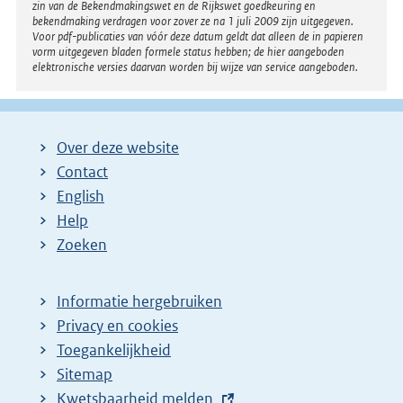
zin van de Bekendmakingswet en de Rijkswet goedkeuring en
bekendmaking verdragen voor zover ze na 1 juli 2009 zijn uitgegeven.
Voor pdf-publicaties van vóór deze datum geldt dat alleen de in papieren
vorm uitgegeven bladen formele status hebben; de hier aangeboden
elektronische versies daarvan worden bij wijze van service aangeboden.
Over deze website
Contact
English
Help
Zoeken
Informatie hergebruiken
Privacy en cookies
Toegankelijkheid
Sitemap
E
Kwetsbaarheid melden