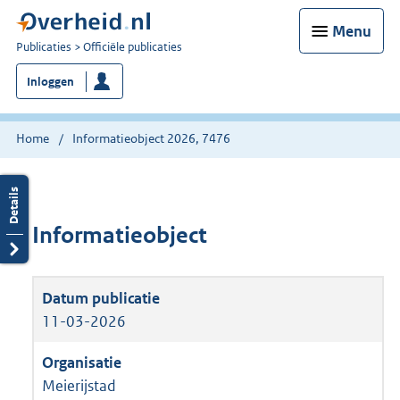
Menu
U
Publicaties
Officiële publicaties
bent
Inloggen
nu
hier:
Home
Informatieobject 2026, 7476
Informatieobject
11-03-2026
Meierijstad