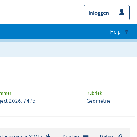
Inloggen
Help
ummer
Rubriek
ject 2026, 7473
Geometrie
tieke versie (GML)
b
Printen
Delen