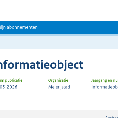
ijn abonnementen
nformatieobject
um publicatie
Organisatie
Jaargang en n
-03-2026
Meierijstad
Informatieob
Authen