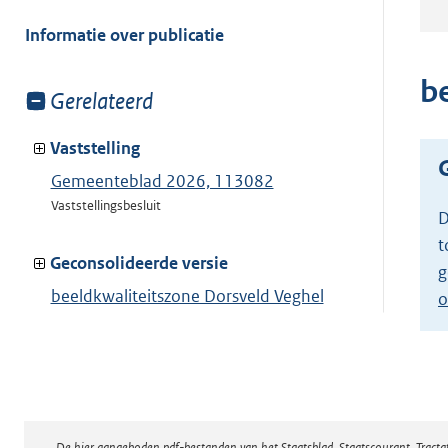
meer
van:
Informatie over publicatie
b
Toon
Gerelateerd
meer
van:
Vaststelling
Gemeenteblad 2026, 113082
Vaststellingsbesluit
D
t
Geconsolideerde versie
g
beeldkwaliteitszone Dorsveld Veghel
o
Toon geconsolideerde versie
De hier aangeboden pdf-bestanden van het Staatsblad, Staatscourant, Tract