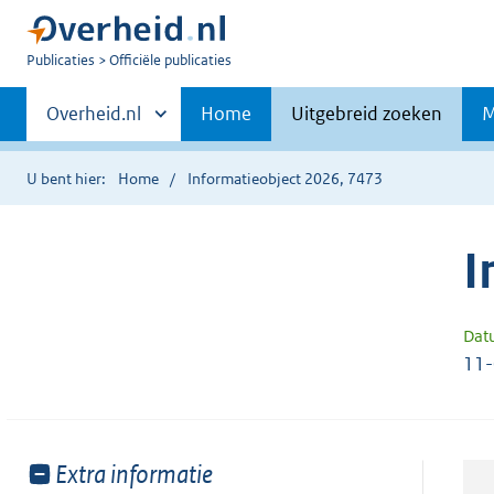
U
Publicaties
Officiële publicaties
bent
Primaire
nu
Andere
Overheid.nl
Home
Uitgebreid zoeken
M
hier:
sites
navigatie
binnen
U bent hier:
Home
Informatieobject 2026, 7473
I
Dat
11
Toon
Extra informatie