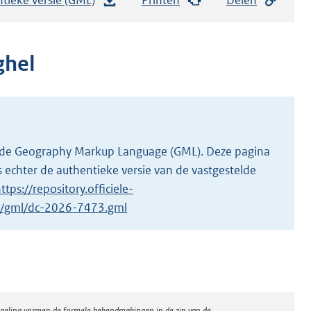
e
s
t
ghel
a
n
d
s
g
 in de Geography Markup Language (GML). Deze pagina
r
 echter de authentieke versie van de vastgestelde
o
ttps://repository.officiele-
o
/1/gml/dc-2026-7473.gml
t
t
e
:
4
regeling vormen de formele bekendmakingen in de zin van de