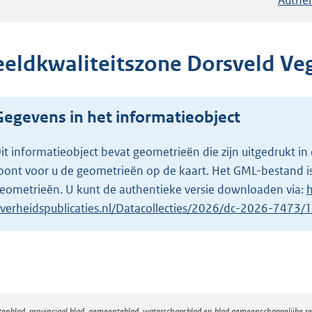
eeldkwaliteitszone Dorsveld Ve
Gegevens in het informatieobject
it informatieobject bevat geometrieën die zijn uitgedrukt
oont voor u de geometrieën op de kaart. Het GML-bestand is
eometrieën. U kunt de authentieke versie downloaden via:
h
verheidspublicaties.nl/Datacollecties/2026/dc-2026-7473
atenblad, provinciaal blad, gemeenteblad, waterschapsblad en blad gemeenschappelijke 