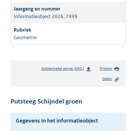
Informatieobject 2026, 7449
Geometrie
Authentieke versie (GML)
b
Printen
e
Delen
s
t
a
n
Putsteeg Schijndel groen
d
s
g
Gegevens in het informatieobject
r
o