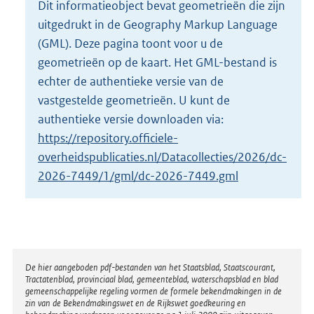
Dit informatieobject bevat geometrieën die zijn
o
uitgedrukt in de Geography Markup Language
t
t
(GML). Deze pagina toont voor u de
e
geometrieën op de kaart. Het GML-bestand is
:
echter de authentieke versie van de
3
vastgestelde geometrieën. U kunt de
K
b
authentieke versie downloaden via:
https://repository.officiele-
overheidspublicaties.nl/Datacollecties/2026/dc-
2026-7449/1/gml/dc-2026-7449.gml
Disclaimer
De hier aangeboden pdf-bestanden van het Staatsblad, Staatscourant,
Tractatenblad, provinciaal blad, gemeenteblad, waterschapsblad en blad
gemeenschappelijke regeling vormen de formele bekendmakingen in de
zin van de Bekendmakingswet en de Rijkswet goedkeuring en