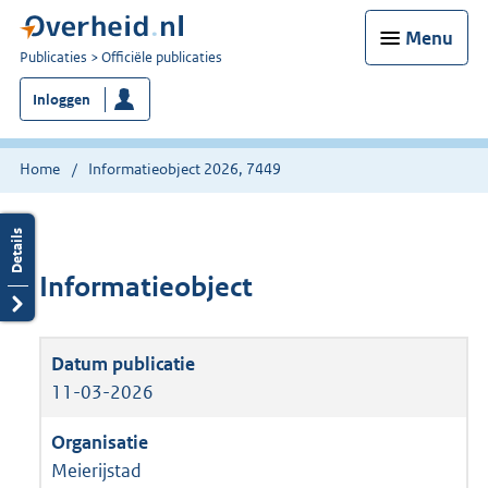
Menu
U
Publicaties
Officiële publicaties
bent
Inloggen
nu
hier:
Home
Informatieobject 2026, 7449
Informatieobject
11-03-2026
Meierijstad