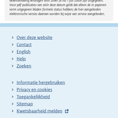
bekendmaking verdragen voor zover ze na 1 juli 2009 zijn uitgegeven.
Voor pdf-publicaties van vóór deze datum geldt dat alleen de in papieren
vorm uitgegeven bladen formele status hebben; de hier aangeboden
elektronische versies daarvan worden bij wijze van service aangeboden.
Over deze website
Contact
English
Help
Zoeken
Informatie hergebruiken
Privacy en cookies
Toegankelijkheid
Sitemap
E
Kwetsbaarheid melden
x