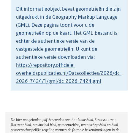
o
Dit informatieobject bevat geometrieën die zijn
t
uitgedrukt in de Geography Markup Language
t
e
(GML). Deze pagina toont voor u de
:
geometrieën op de kaart. Het GML-bestand is
2
echter de authentieke versie van de
K
vastgestelde geometrieën. U kunt de
b
authentieke versie downloaden via:
https://repository.officiele-
overheidspublicaties.nl/Datacollecties/2026/dc-
2026-7424/1/gml/dc-2026-7424.gml
Disclaimer
De hier aangeboden pdf-bestanden van het Staatsblad, Staatscourant,
Tractatenblad, provinciaal blad, gemeenteblad, waterschapsblad en blad
gemeenschappelijke regeling vormen de formele bekendmakingen in de