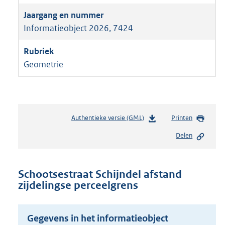
Informatieobject 2026, 7424
Geometrie
Authentieke versie (GML)
b
Printen
e
Delen
s
t
a
n
Schootsestraat Schijndel afstand
d
zijdelingse perceelgrens
s
g
r
Gegevens in het informatieobject
o