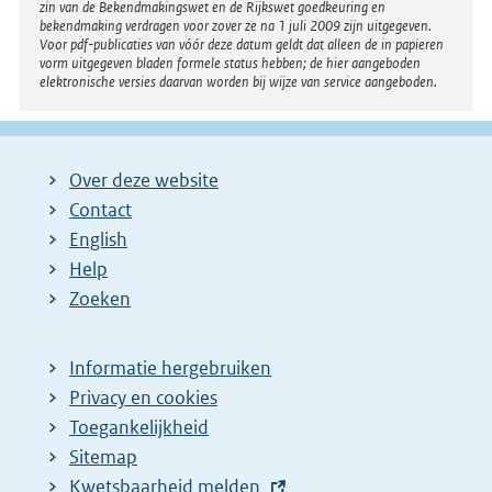
zin van de Bekendmakingswet en de Rijkswet goedkeuring en
bekendmaking verdragen voor zover ze na 1 juli 2009 zijn uitgegeven.
Voor pdf-publicaties van vóór deze datum geldt dat alleen de in papieren
vorm uitgegeven bladen formele status hebben; de hier aangeboden
elektronische versies daarvan worden bij wijze van service aangeboden.
Over deze website
Contact
English
Help
Zoeken
Informatie hergebruiken
Privacy en cookies
Toegankelijkheid
Sitemap
E
Kwetsbaarheid melden