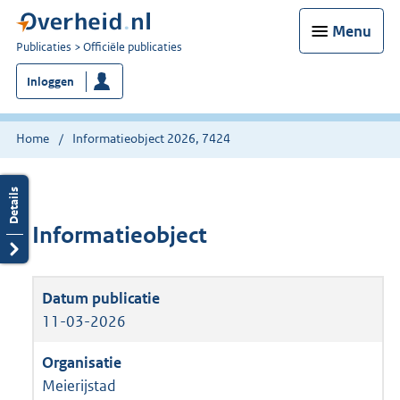
Menu
U
Publicaties
Officiële publicaties
bent
Inloggen
nu
hier:
Home
Informatieobject 2026, 7424
Informatieobject
11-03-2026
Meierijstad