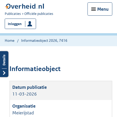
Menu
U
Publicaties
Officiële publicaties
bent
Inloggen
nu
hier:
Home
Informatieobject 2026, 7416
Informatieobject
11-03-2026
Meierijstad