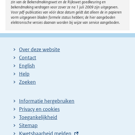
zin van de Bekendmakingswet en de Rijkswet goedkeuring en
bekendmaking verdragen voor zover ze na 1 juli 2009 zijn uitgegeven.
Voor pdf-publicaties van vóór deze datum geldt dat alleen de in papieren
vorm uitgegeven bladen formele status hebben; de hier aangeboden
elektronische versies daarvan worden bij wijze van service aangeboden.
Over deze website
Contact
English
Help
Zoeken
Informatie hergebruiken
Privacy en cookies
Toegankelijkheid
Sitemap
E
Kwetsbaarheid melden