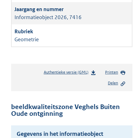
Informatieobject 2026, 7416
Geometrie
Authentieke versie (GML)
b
Printen
e
Delen
s
t
a
n
beeldkwaliteitszone Veghels Buiten
d
Oude ontginning
s
g
r
Gegevens in het informatieobject
o