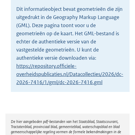
o
Dit informatieobject bevat geometrieën die zijn
t
uitgedrukt in de Geography Markup Language
t
e
(GML). Deze pagina toont voor u de
:
geometrieën op de kaart. Het GML-bestand is
9
echter de authentieke versie van de
K
vastgestelde geometrieën. U kunt de
b
authentieke versie downloaden via:
https://repository.officiele-
overheidspublicaties.nl/Datacollecties/2026/dc-
2026-7416/1/gml/dc-2026-7416.gml
Disclaimer
De hier aangeboden pdf-bestanden van het Staatsblad, Staatscourant,
Tractatenblad, provinciaal blad, gemeenteblad, waterschapsblad en blad
gemeenschappelijke regeling vormen de formele bekendmakingen in de