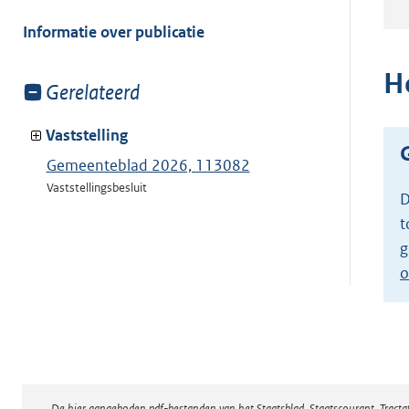
meer
van:
Informatie over publicatie
H
Toon
Gerelateerd
meer
van:
Vaststelling
Gemeenteblad 2026, 113082
Vaststellingsbesluit
D
t
g
o
De hier aangeboden pdf-bestanden van het Staatsblad, Staatscourant, Tract