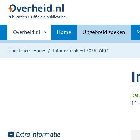
U
Publicaties
Officiële publicaties
bent
Primaire
nu
Andere
Overheid.nl
Home
Uitgebreid zoeken
M
hier:
sites
navigatie
binnen
U bent hier:
Home
Informatieobject 2026, 7407
I
Dat
11
Toon
Extra informatie