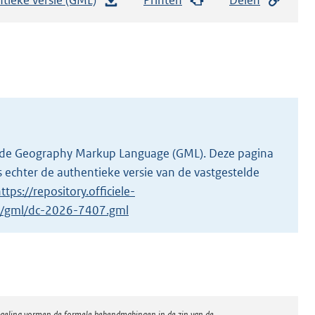
e
s
t
a
n
d
s
g
 in de Geography Markup Language (GML). Deze pagina
r
 echter de authentieke versie van de vastgestelde
o
ttps://repository.officiele-
o
/1/gml/dc-2026-7407.gml
t
t
e
:
7
regeling vormen de formele bekendmakingen in de zin van de