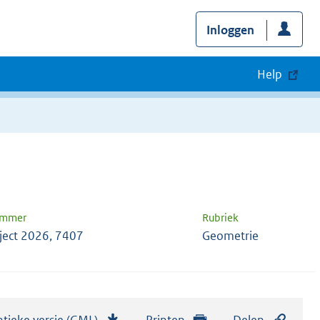
Inloggen
Help
ummer
Rubriek
ject 2026, 7407
Geometrie
tieke versie (GML)
b
Printen
Delen