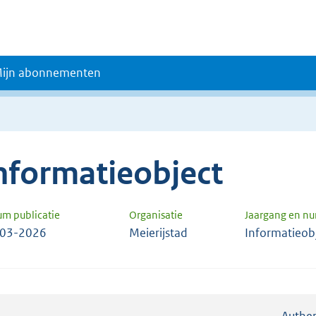
ijn abonnementen
nformatieobject
um publicatie
Organisatie
Jaargang en n
-03-2026
Meierijstad
Informatieob
Authen