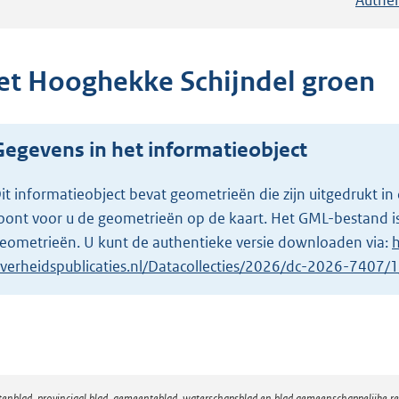
et Hooghekke Schijndel groen
Gegevens in het informatieobject
it informatieobject bevat geometrieën die zijn uitgedrukt
oont voor u de geometrieën op de kaart. Het GML-bestand is
eometrieën. U kunt de authentieke versie downloaden via:
h
verheidspublicaties.nl/Datacollecties/2026/dc-2026-7407
atenblad, provinciaal blad, gemeenteblad, waterschapsblad en blad gemeenschappelijke 