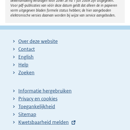
bekendmaking verdragen voor zover ze na 1 juli 2009 zijn uitgegeven.
Voor pdf-publicaties van vóór deze datum geldt dat alleen de in papieren
vorm uitgegeven bladen formele status hebben; de hier aangeboden
elektronische versies daarvan worden bij wijze van service aangeboden.
Over deze website
Contact
English
Help
Zoeken
Informatie hergebruiken
Privacy en cookies
Toegankelijkheid
Sitemap
E
Kwetsbaarheid melden
x