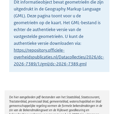
Dit informatieobject bevat geometrieën die zijn
o
uitgedrukt in de Geography Markup Language
t
t
(GML). Deze pagina toont voor u de
e
geometrieën op de kaart. Het GML-bestand is
:
echter de authentieke versie van de
2
vastgestelde geometrieën. U kunt de
K
b
authentieke versie downloaden via:
https://repository.officiele-
overheidspublicaties.nl/Datacollecties/2026/dc-
2026-7389/1/gml/dc-2026-7389.gml
Disclaimer
De hier aangeboden pdf-bestanden van het Staatsblad, Staatscourant,
Tractatenblad, provinciaal blad, gemeenteblad, waterschapsblad en blad
gemeenschappelijke regeling vormen de formele bekendmakingen in de
zin van de Bekendmakingswet en de Rijkswet goedkeuring en