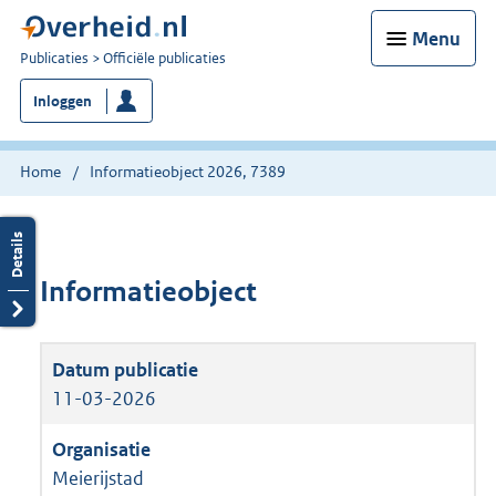
Menu
U
Publicaties
Officiële publicaties
bent
Inloggen
nu
hier:
Home
Informatieobject 2026, 7389
Informatieobject
11-03-2026
Meierijstad