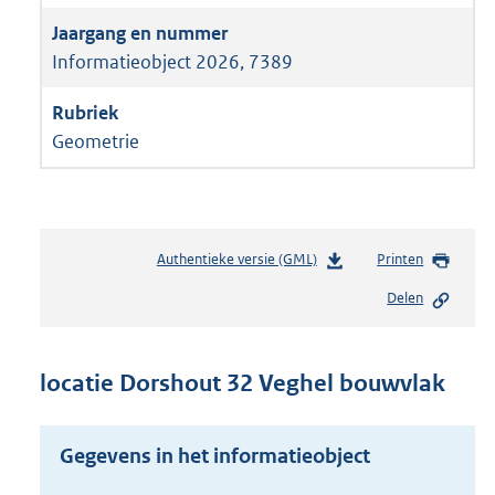
Informatieobject 2026, 7389
Geometrie
Authentieke versie (GML)
b
Printen
e
Delen
s
t
a
n
locatie Dorshout 32 Veghel bouwvlak
d
s
g
Gegevens in het informatieobject
r
o