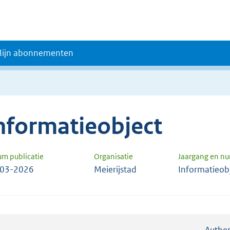
ijn abonnementen
nformatieobject
um publicatie
Organisatie
Jaargang en n
-03-2026
Meierijstad
Informatieob
Authen