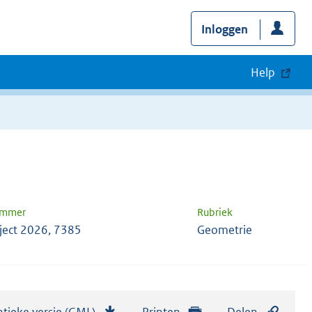
Inloggen
Help
ummer
Rubriek
ject 2026, 7385
Geometrie
tieke versie (GML)
b
Printen
Delen