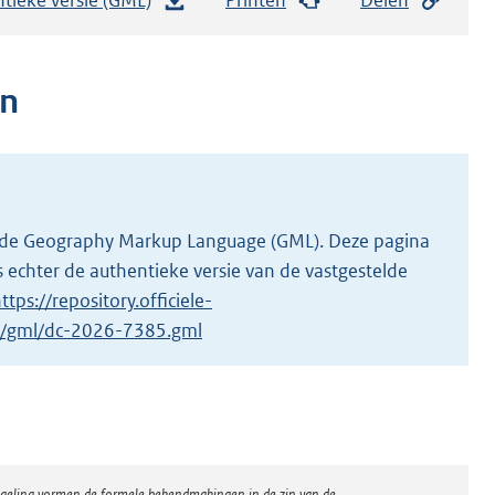
e
s
t
en
a
n
d
s
g
 in de Geography Markup Language (GML). Deze pagina
r
 echter de authentieke versie van de vastgestelde
o
ttps://repository.officiele-
o
/1/gml/dc-2026-7385.gml
t
t
e
:
1
regeling vormen de formele bekendmakingen in de zin van de