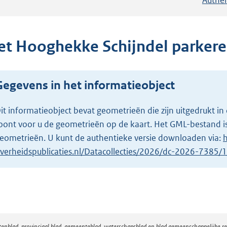
et Hooghekke Schijndel parker
Gegevens in het informatieobject
it informatieobject bevat geometrieën die zijn uitgedrukt
oont voor u de geometrieën op de kaart. Het GML-bestand is
eometrieën. U kunt de authentieke versie downloaden via:
h
verheidspublicaties.nl/Datacollecties/2026/dc-2026-7385
atenblad, provinciaal blad, gemeenteblad, waterschapsblad en blad gemeenschappelijke 