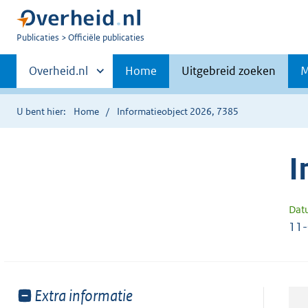
U
Publicaties
Officiële publicaties
bent
Primaire
nu
Andere
Overheid.nl
Home
Uitgebreid zoeken
M
hier:
sites
navigatie
binnen
U bent hier:
Home
Informatieobject 2026, 7385
I
Dat
11
Toon
Extra informatie