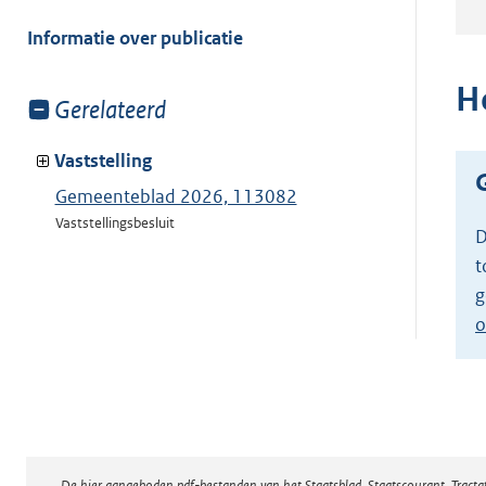
meer
van:
Informatie over publicatie
H
Toon
Gerelateerd
meer
van:
Vaststelling
Gemeenteblad 2026, 113082
Vaststellingsbesluit
D
t
g
o
De hier aangeboden pdf-bestanden van het Staatsblad, Staatscourant, Tract