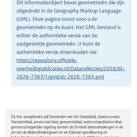
Dit informatieobject bevat geometrieën die zijn
o
uitgedrukt in de Geography Markup Language
t
t
(GML). Deze pagina toont voor u de
e
geometrieën op de kaart. Het GML-bestand is
:
echter de authentieke versie van de
2
vastgestelde geometrieën. U kunt de
6
K
authentieke versie downloaden via:
b
https://repository.officiele-
overheidspublicaties.nl/Datacollecties/2026/dc-
2026-7383/1/gml/dc-2026-7383.gml
Disclaimer
De hier aangeboden pdf-bestanden van het Staatsblad, Staatscourant,
Tractatenblad, provinciaal blad, gemeenteblad, waterschapsblad en blad
gemeenschappelijke regeling vormen de formele bekendmakingen in de
zin van de Bekendmakingswet en de Rijkswet goedkeuring en