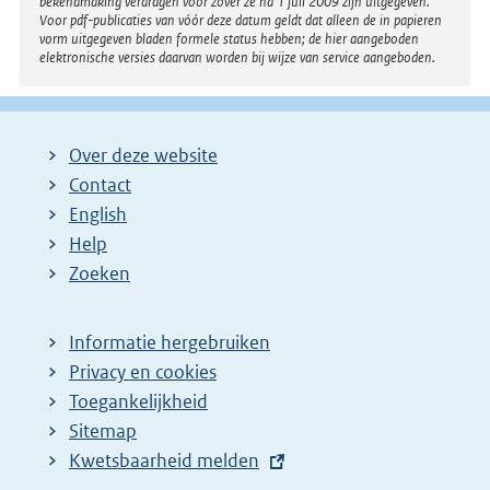
bekendmaking verdragen voor zover ze na 1 juli 2009 zijn uitgegeven.
Voor pdf-publicaties van vóór deze datum geldt dat alleen de in papieren
vorm uitgegeven bladen formele status hebben; de hier aangeboden
elektronische versies daarvan worden bij wijze van service aangeboden.
Over deze website
Contact
English
Help
Zoeken
Informatie hergebruiken
Privacy en cookies
Toegankelijkheid
Sitemap
E
Kwetsbaarheid melden
x