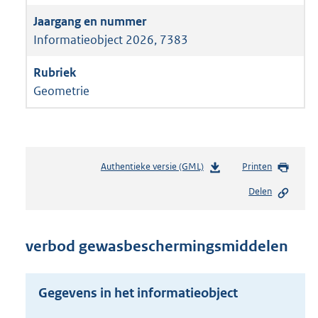
Informatieobject 2026, 7383
Geometrie
Authentieke versie (GML)
b
Printen
e
Delen
s
t
a
n
verbod gewasbeschermingsmiddelen
d
s
g
Gegevens in het informatieobject
r
o