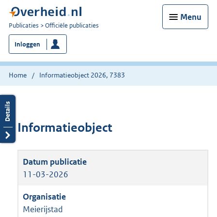
Menu
U
Publicaties
Officiële publicaties
bent
Inloggen
nu
hier:
Home
Informatieobject 2026, 7383
Informatieobject
11-03-2026
Meierijstad