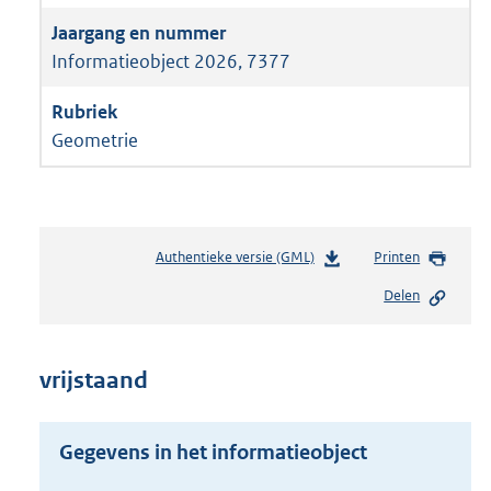
Informatieobject 2026, 7377
Geometrie
Authentieke versie (GML)
b
Printen
e
Delen
s
t
a
n
vrijstaand
d
s
g
Gegevens in het informatieobject
r
o