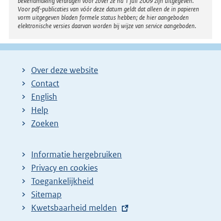
bekendmaking verdragen voor zover ze na 1 juli 2009 zijn uitgegeven.
Voor pdf-publicaties van vóór deze datum geldt dat alleen de in papieren
vorm uitgegeven bladen formele status hebben; de hier aangeboden
elektronische versies daarvan worden bij wijze van service aangeboden.
Over deze website
Contact
English
Help
Zoeken
Informatie hergebruiken
Privacy en cookies
Toegankelijkheid
Sitemap
E
Kwetsbaarheid melden
x