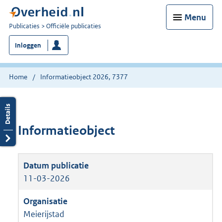
Menu
U
Publicaties
Officiële publicaties
bent
Inloggen
nu
hier:
Home
Informatieobject 2026, 7377
Informatieobject
11-03-2026
Meierijstad