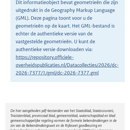
Dit informatieobject bevat geometrieën die zijn
o
uitgedrukt in de Geography Markup Language
t
t
(GML). Deze pagina toont voor u de
e
geometrieën op de kaart. Het GML-bestand is
:
echter de authentieke versie van de
1
vastgestelde geometrieën. U kunt de
9
K
authentieke versie downloaden via:
b
https://repository.officiele-
overheidspublicaties.nl/Datacollecties/2026/dc-
2026-7377/1/gml/dc-2026-7377.gml
Disclaimer
De hier aangeboden pdf-bestanden van het Staatsblad, Staatscourant,
Tractatenblad, provinciaal blad, gemeenteblad, waterschapsblad en blad
gemeenschappelijke regeling vormen de formele bekendmakingen in de
zin van de Bekendmakingswet en de Rijkswet goedkeuring en