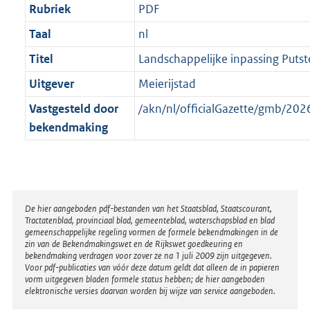
Rubriek
PDF
Taal
nl
Titel
Landschappelijke inpassing Putst
Uitgever
Meierijstad
Vastgesteld door
/akn/nl/officialGazette/gmb/2
bekendmaking
Disclaimer
De hier aangeboden pdf-bestanden van het Staatsblad, Staatscourant,
Tractatenblad, provinciaal blad, gemeenteblad, waterschapsblad en blad
gemeenschappelijke regeling vormen de formele bekendmakingen in de
zin van de Bekendmakingswet en de Rijkswet goedkeuring en
bekendmaking verdragen voor zover ze na 1 juli 2009 zijn uitgegeven.
Voor pdf-publicaties van vóór deze datum geldt dat alleen de in papieren
vorm uitgegeven bladen formele status hebben; de hier aangeboden
elektronische versies daarvan worden bij wijze van service aangeboden.