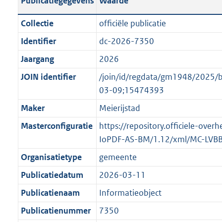
Publicatiegegevens
Waarde
t
l
o
a
i
t
Collectie
officiële publicatie
n
c
t
Identifier
dc-2026-7350
d
a
e
s
Jaargang
2026
t
:
g
i
o
JOIN identifier
/join/id/regdata/gm1948/2025
r
e
n
03-09;15474393
o
i
b
Maker
Meierijstad
o
n
e
t
Masterconfiguratie
https://repository.officiele-over
f
k
t
IoPDF-AS-BM/1.12/xml/MC-LVB
o
e
e
r
n
Organisatietype
gemeente
:
m
d
Publicatiedatum
2026-03-11
1
a
K
Publicatienaam
Informatieobject
a
b
t
Publicatienummer
7350