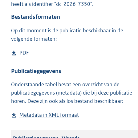
heeft als identifier "dc-2026-7350".
o
o
Bestandsformaten
t
t
Op dit moment is de publicatie beschikbaar in de
e
volgende formaten:
:
o
n
D
PDF
b
b
o
e
e
w
s
Publicatiegegevens
k
n
t
e
n
Onderstaande tabel bevat een overzicht van de
l
a
d
publicatiegegevens (metadata) die bij deze publicatie
o
n
horen. Deze zijn ook als los bestand beschikbaar:
a
d
d
s
Metadata in XML formaat
b
p
g
e
u
r
s
b
o