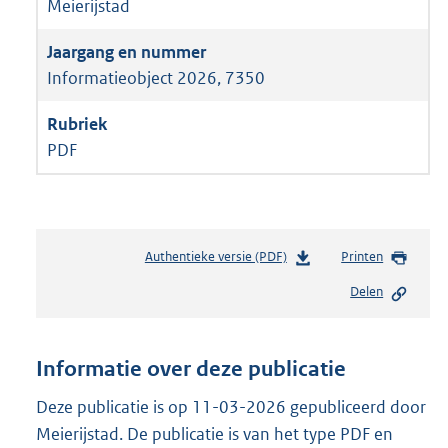
Meierijstad
Informatieobject 2026, 7350
PDF
Authentieke versie (PDF)
b
Printen
e
Delen
s
t
a
n
Informatie over deze publicatie
d
s
Deze publicatie is op 11-03-2026 gepubliceerd door
g
Meierijstad. De publicatie is van het type PDF en
r