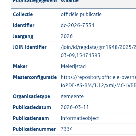
Publicatiegegevens
Waarde
t
l
o
a
i
t
Collectie
officiële publicatie
n
c
t
Identifier
dc-2026-7334
d
a
e
s
Jaargang
2026
t
:
g
i
o
JOIN identifier
/join/id/regdata/gm1948/202
r
e
n
03-09;15474393
o
i
b
Maker
Meierijstad
o
n
e
t
Masterconfiguratie
https://repository.officiele-over
f
k
t
IoPDF-AS-BM/1.12/xml/MC-LVB
o
e
e
r
n
Organisatietype
gemeente
:
m
d
Publicatiedatum
2026-03-11
1
a
K
Publicatienaam
Informatieobject
a
b
t
Publicatienummer
7334