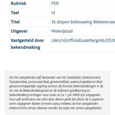
Rubriek
PDF
Taal
nl
Titel
Te slopen bebouwing Weievense
Uitgever
Meierijstad
Vastgesteld door
/akn/nl/officialGazette/gmb/2
bekendmaking
Disclaimer
De hier aangeboden pdf-bestanden van het Staatsblad, Staatscourant,
Tractatenblad, provinciaal blad, gemeenteblad, waterschapsblad en blad
gemeenschappelijke regeling vormen de formele bekendmakingen in de
zin van de Bekendmakingswet en de Rijkswet goedkeuring en
bekendmaking verdragen voor zover ze na 1 juli 2009 zijn uitgegeven.
Voor pdf-publicaties van vóór deze datum geldt dat alleen de in papieren
vorm uitgegeven bladen formele status hebben; de hier aangeboden
elektronische versies daarvan worden bij wijze van service aangeboden.