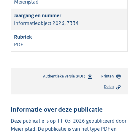
Meierijstad
Informatieobject 2026, 7334
PDF
Authentieke versie (PDF)
b
Printen
e
Delen
s
t
a
n
Informatie over deze publicatie
d
s
Deze publicatie is op 11-03-2026 gepubliceerd door
g
Meierijstad. De publicatie is van het type PDF en
r