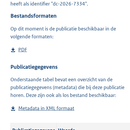
heeft als identifier "dc-2026-7334".
o
o
Bestandsformaten
t
t
Op dit moment is de publicatie beschikbaar in de
e
volgende formaten:
:
o
n
D
PDF
b
b
o
e
e
w
s
Publicatiegegevens
k
n
t
e
n
Onderstaande tabel bevat een overzicht van de
l
a
d
publicatiegegevens (metadata) die bij deze publicatie
o
n
horen. Deze zijn ook als los bestand beschikbaar:
a
d
d
s
Metadata in XML formaat
b
p
g
e
u
r
s
b
o