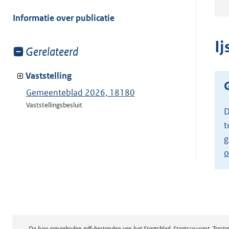
meer
van:
Informatie over publicatie
I
Toon
Gerelateerd
meer
van:
Vaststelling
Gemeenteblad 2026, 18180
Vaststellingsbesluit
D
t
g
o
De hier aangeboden pdf-bestanden van het Staatsblad, Staatscourant, Tract