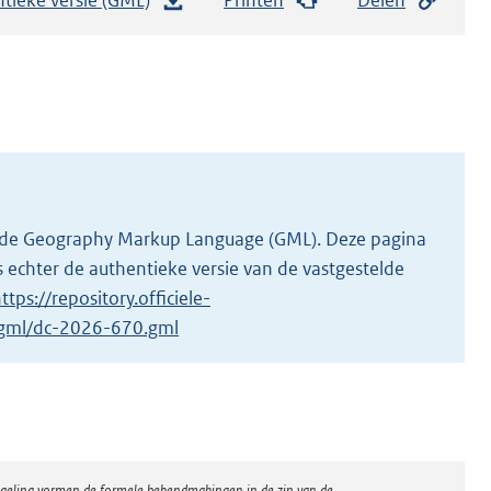
e
s
t
a
n
d
s
g
 in de Geography Markup Language (GML). Deze pagina
r
 echter de authentieke versie van de vastgestelde
o
ttps://repository.officiele-
o
1/gml/dc-2026-670.gml
t
t
e
:
3
regeling vormen de formele bekendmakingen in de zin van de