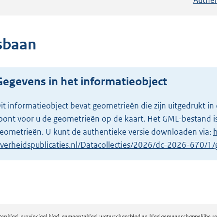
jsbaan
Gegevens in het informatieobject
it informatieobject bevat geometrieën die zijn uitgedrukt
oont voor u de geometrieën op de kaart. Het GML-bestand is
eometrieën. U kunt de authentieke versie downloaden via:
h
verheidspublicaties.nl/Datacollecties/2026/dc-2026-670/
atenblad, provinciaal blad, gemeenteblad, waterschapsblad en blad gemeenschappelijke 