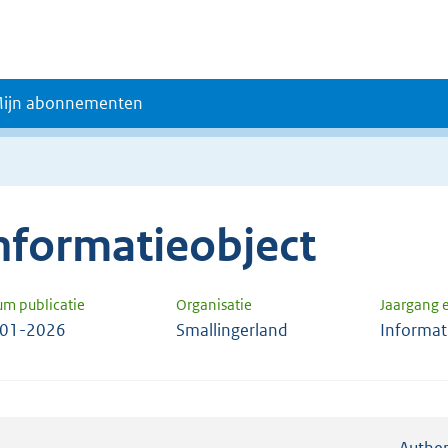
ijn abonnementen
nformatieobject
um publicatie
Organisatie
Jaargang
-01-2026
Smallingerland
Informat
Authen