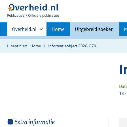
U
Publicaties
Officiële publicaties
bent
Primaire
nu
Andere
Overheid.nl
Home
Uitgebreid zoeken
M
hier:
sites
navigatie
binnen
U bent hier:
Home
Informatieobject 2026, 670
I
Dat
14
Toon
Extra informatie