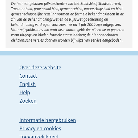
Disclaimer
De hier aangeboden pdf-bestanden van het Staatsblad, Staatscourant,
Tractatenblad, provinciaal blad, gemeenteblad, waterschapsblad en blad
gemeenschappelijke regeling vormen de formele bekendmakingen in de
zin van de Bekendmakingswet en de Rijkswet goedkeuring en
bekendmaking verdragen voor zover ze na 1 juli 2009 zijn uitgegeven.
Voor pdf-publicaties van vóór deze datum geldt dat alleen de in papieren
vorm uitgegeven bladen formele status hebben; de hier aangeboden
elektronische versies daarvan worden bij wijze van service aangeboden.
Over deze website
Contact
English
Help
Zoeken
Informatie hergebruiken
Privacy en cookies
Toegankelijkheid