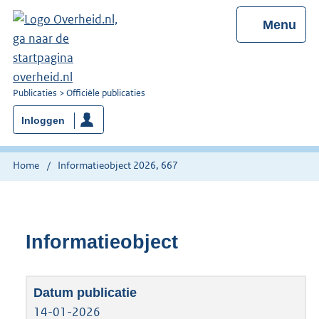
Menu
U
Publicaties
Officiële publicaties
bent
Inloggen
nu
hier:
Home
Informatieobject 2026, 667
Informatieobject
14-01-2026