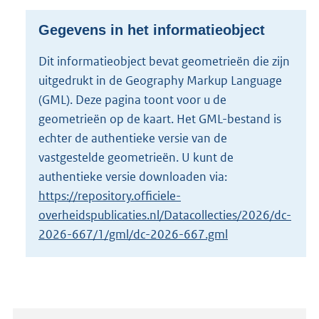
s
g
Gegevens in het informatieobject
r
o
Dit informatieobject bevat geometrieën die zijn
o
uitgedrukt in de Geography Markup Language
t
t
(GML). Deze pagina toont voor u de
e
geometrieën op de kaart. Het GML-bestand is
:
echter de authentieke versie van de
7
vastgestelde geometrieën. U kunt de
9
K
authentieke versie downloaden via:
b
https://repository.officiele-
overheidspublicaties.nl/Datacollecties/2026/dc-
2026-667/1/gml/dc-2026-667.gml