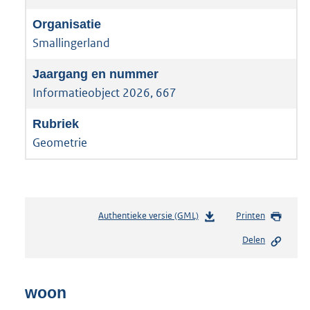
Smallingerland
Informatieobject 2026, 667
Geometrie
Authentieke versie (GML)
b
Printen
e
Delen
s
t
a
n
woon
d