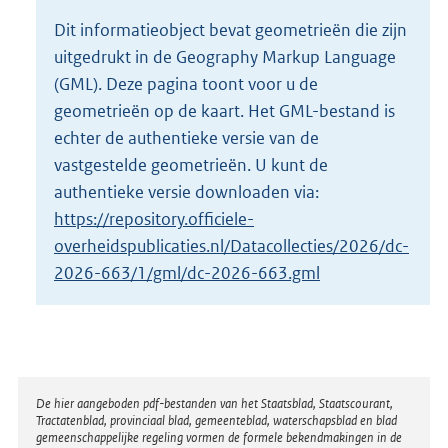
o
Dit informatieobject bevat geometrieën die zijn
t
uitgedrukt in de Geography Markup Language
t
e
(GML). Deze pagina toont voor u de
:
geometrieën op de kaart. Het GML-bestand is
3
echter de authentieke versie van de
5
vastgestelde geometrieën. U kunt de
K
b
authentieke versie downloaden via:
https://repository.officiele-
overheidspublicaties.nl/Datacollecties/2026/dc-
2026-663/1/gml/dc-2026-663.gml
Disclaimer
De hier aangeboden pdf-bestanden van het Staatsblad, Staatscourant,
Tractatenblad, provinciaal blad, gemeenteblad, waterschapsblad en blad
gemeenschappelijke regeling vormen de formele bekendmakingen in de