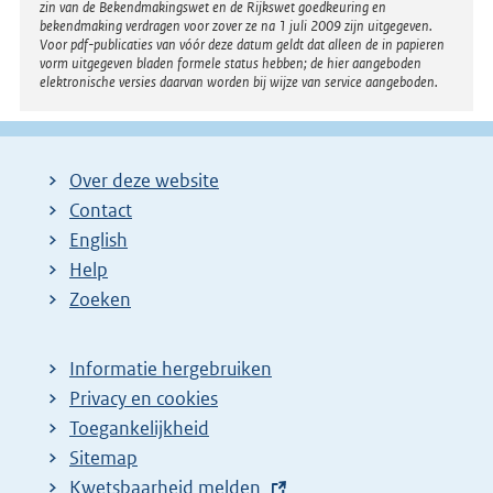
zin van de Bekendmakingswet en de Rijkswet goedkeuring en
bekendmaking verdragen voor zover ze na 1 juli 2009 zijn uitgegeven.
Voor pdf-publicaties van vóór deze datum geldt dat alleen de in papieren
vorm uitgegeven bladen formele status hebben; de hier aangeboden
elektronische versies daarvan worden bij wijze van service aangeboden.
Over deze website
Contact
English
Help
Zoeken
Informatie hergebruiken
Privacy en cookies
Toegankelijkheid
Sitemap
E
Kwetsbaarheid melden