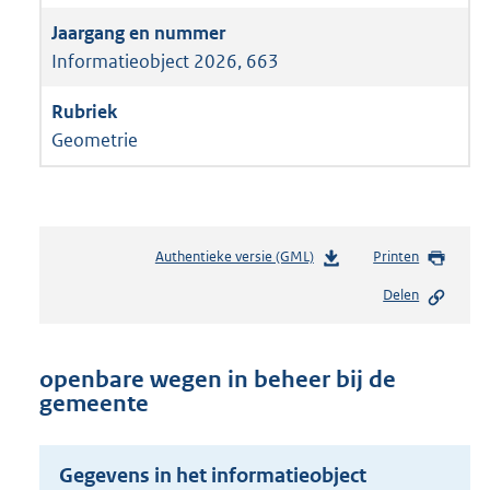
Informatieobject 2026, 663
Geometrie
Authentieke versie (GML)
b
Printen
e
Delen
s
t
a
n
openbare wegen in beheer bij de
d
gemeente
s
g
r
Gegevens in het informatieobject
o