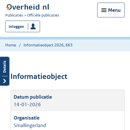
Menu
U
Publicaties
Officiële publicaties
bent
Inloggen
nu
hier:
Home
Informatieobject 2026, 663
Informatieobject
14-01-2026
Smallingerland