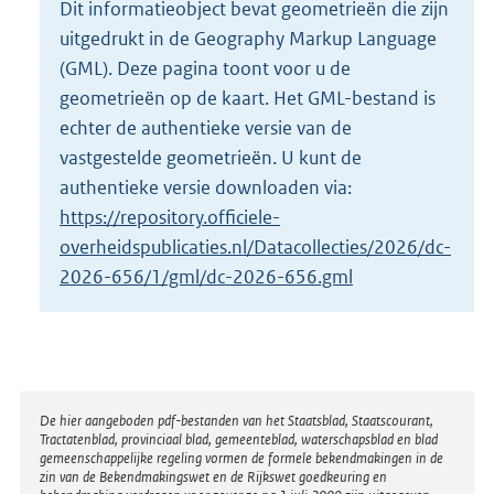
Dit informatieobject bevat geometrieën die zijn
o
uitgedrukt in de Geography Markup Language
t
t
(GML). Deze pagina toont voor u de
e
geometrieën op de kaart. Het GML-bestand is
:
echter de authentieke versie van de
3
vastgestelde geometrieën. U kunt de
K
b
authentieke versie downloaden via:
https://repository.officiele-
overheidspublicaties.nl/Datacollecties/2026/dc-
2026-656/1/gml/dc-2026-656.gml
Disclaimer
De hier aangeboden pdf-bestanden van het Staatsblad, Staatscourant,
Tractatenblad, provinciaal blad, gemeenteblad, waterschapsblad en blad
gemeenschappelijke regeling vormen de formele bekendmakingen in de
zin van de Bekendmakingswet en de Rijkswet goedkeuring en