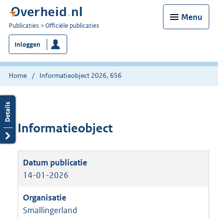
Menu
U
Publicaties
Officiële publicaties
bent
Inloggen
nu
hier:
Home
Informatieobject 2026, 656
Informatieobject
14-01-2026
Smallingerland