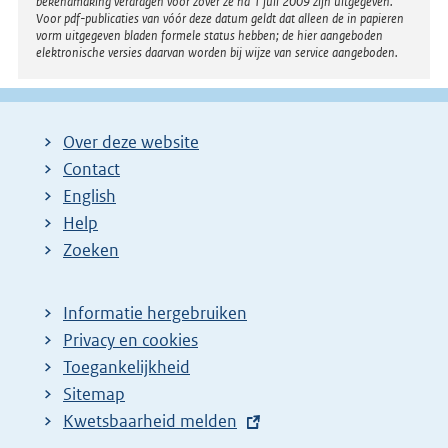
bekendmaking verdragen voor zover ze na 1 juli 2009 zijn uitgegeven.
Voor pdf-publicaties van vóór deze datum geldt dat alleen de in papieren
vorm uitgegeven bladen formele status hebben; de hier aangeboden
elektronische versies daarvan worden bij wijze van service aangeboden.
Over deze website
Contact
English
Help
Zoeken
Informatie hergebruiken
Privacy en cookies
Toegankelijkheid
Sitemap
E
Kwetsbaarheid melden
x