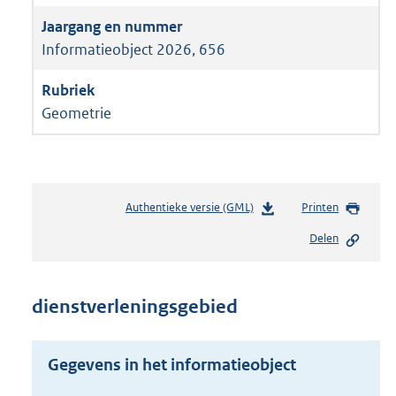
Informatieobject 2026, 656
Geometrie
Authentieke versie (GML)
b
Printen
e
Delen
s
t
a
n
dienstverleningsgebied
d
s
g
Gegevens in het informatieobject
r
o