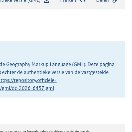
e
s
t
g
a
n
d
s
g
 in de Geography Markup Language (GML). Deze pagina
r
 echter de authentieke versie van de vastgestelde
o
ttps://repository.officiele-
o
/1/gml/dc-2026-6457.gml
t
t
e
:
5
regeling vormen de formele bekendmakingen in de zin van de