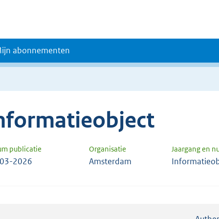
ijn abonnementen
nformatieobject
um publicatie
Organisatie
Jaargang en 
-03-2026
Amsterdam
Informatieob
Authen