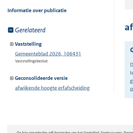
meer
van:
Informatie over publicatie
a
Toon
Gerelateerd
meer
van:
Vaststelling
Gemeenteblad 2026, 106431
Vaststellingsbesluit
D
t
Geconsolideerde versie
g
afwijkende hoogte erfafscheiding
o
Toon geconsolideerde versie
De hier aangeboden pdf-bestanden van het Staatsblad, Staatscourant, Tract