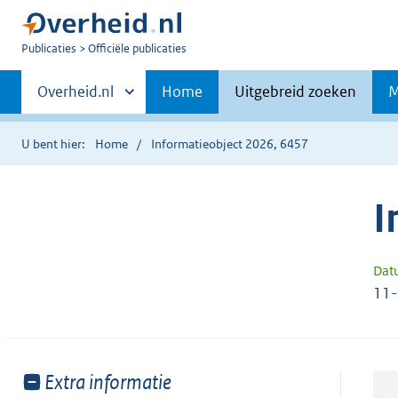
U
Publicaties
Officiële publicaties
bent
Primaire
nu
Andere
Overheid.nl
Home
Uitgebreid zoeken
M
hier:
sites
navigatie
binnen
U bent hier:
Home
Informatieobject 2026, 6457
I
Dat
11
Toon
Extra informatie