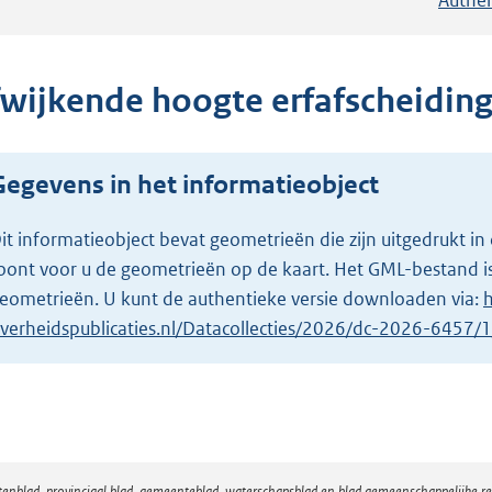
fwijkende hoogte erfafscheidin
Gegevens in het informatieobject
it informatieobject bevat geometrieën die zijn uitgedrukt
oont voor u de geometrieën op de kaart. Het GML-bestand is
eometrieën. U kunt de authentieke versie downloaden via:
h
verheidspublicaties.nl/Datacollecties/2026/dc-2026-6457
atenblad, provinciaal blad, gemeenteblad, waterschapsblad en blad gemeenschappelijke 