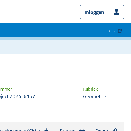
Inloggen
Help
nummer
Rubriek
ject 2026, 6457
Geometrie
tieke versie (GML)
b
Printen
Delen