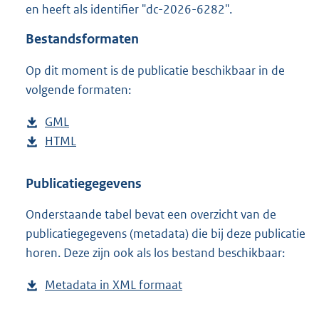
en heeft als identifier "dc-2026-6282".
o
o
Bestandsformaten
t
t
Op dit moment is de publicatie beschikbaar in de
e
volgende formaten:
:
1
5
D
GML
b
8
o
D
HTML
e
b
K
w
o
s
e
b
n
w
t
s
Publicatiegegevens
l
n
a
t
Onderstaande tabel bevat een overzicht van de
o
l
n
a
publicatiegegevens (metadata) die bij deze publicatie
a
o
d
n
horen. Deze zijn ook als los bestand beschikbaar:
d
a
s
d
p
d
g
s
Metadata in XML formaat
b
u
p
r
g
e
b
u
o
r