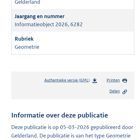
Gelderland
Informatieobject 2026, 6282
Geometrie
Authentieke versie (GML)
b
Printen
e
Delen
s
t
a
n
Informatie over deze publicatie
d
s
Deze publicatie is op 05-03-2026 gepubliceerd door
g
Gelderland. De publicatie is van het type Geometrie
r