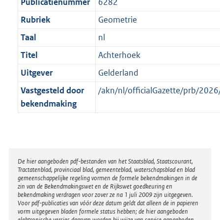
t
Publicatienummer
6282
Rubriek
Geometrie
Taal
nl
Titel
Achterhoek
Uitgever
Gelderland
Vastgesteld door
/akn/nl/officialGazette/prb/2
bekendmaking
Disclaimer
De hier aangeboden pdf-bestanden van het Staatsblad, Staatscourant,
Tractatenblad, provinciaal blad, gemeenteblad, waterschapsblad en blad
gemeenschappelijke regeling vormen de formele bekendmakingen in de
zin van de Bekendmakingswet en de Rijkswet goedkeuring en
bekendmaking verdragen voor zover ze na 1 juli 2009 zijn uitgegeven.
Voor pdf-publicaties van vóór deze datum geldt dat alleen de in papieren
vorm uitgegeven bladen formele status hebben; de hier aangeboden
elektronische versies daarvan worden bij wijze van service aangeboden.