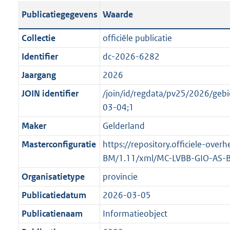
s
l
b
o
o
Publicatiegegevens
Waarde
t
i
l
t
o
a
c
i
t
t
Collectie
officiële publicatie
n
a
c
e
t
Identifier
dc-2026-6282
d
t
a
:
e
s
Jaargang
2026
i
t
1
:
g
e
i
5
o
JOIN identifier
/join/id/regdata/pv25/2026/g
r
i
e
8
n
03-04;1
o
n
i
K
b
Maker
Gelderland
o
f
n
b
e
t
Masterconfiguratie
https://repository.officiele-ove
o
f
k
t
BM/1.11/xml/MC-LVBB-GIO-AS-
r
o
e
e
m
r
n
Organisatietype
provincie
:
a
m
d
Publicatiedatum
2026-03-05
1
a
a
K
Publicatienaam
Informatieobject
t
a
b