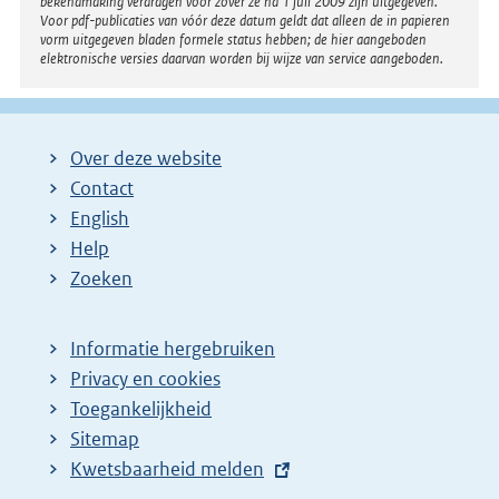
bekendmaking verdragen voor zover ze na 1 juli 2009 zijn uitgegeven.
Voor pdf-publicaties van vóór deze datum geldt dat alleen de in papieren
vorm uitgegeven bladen formele status hebben; de hier aangeboden
elektronische versies daarvan worden bij wijze van service aangeboden.
Over deze website
Contact
English
Help
Zoeken
Informatie hergebruiken
Privacy en cookies
Toegankelijkheid
Sitemap
E
Kwetsbaarheid melden
x