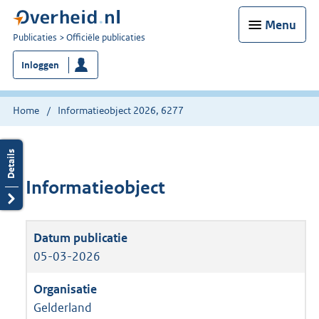
Menu
U
Publicaties
Officiële publicaties
bent
Inloggen
nu
hier:
Home
Informatieobject 2026, 6277
Informatieobject
05-03-2026
Gelderland