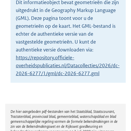
Dit informatieobject bevat geometrieën die zijn
o
uitgedrukt in de Geography Markup Language
t
t
(GML). Deze pagina toont voor u de
e
geometrieën op de kaart. Het GML-bestand is
:
echter de authentieke versie van de
2
vastgestelde geometrieën. U kunt de
8
K
authentieke versie downloaden via:
b
https://repository.officiele-
overheidspublicaties.nl/Datacollecties/2026/dc-
2026-6277/1/gml/dc-2026-6277.gml
Disclaimer
De hier aangeboden pdf-bestanden van het Staatsblad, Staatscourant,
Tractatenblad, provinciaal blad, gemeenteblad, waterschapsblad en blad
gemeenschappelijke regeling vormen de formele bekendmakingen in de
zin van de Bekendmakingswet en de Rijkswet goedkeuring en