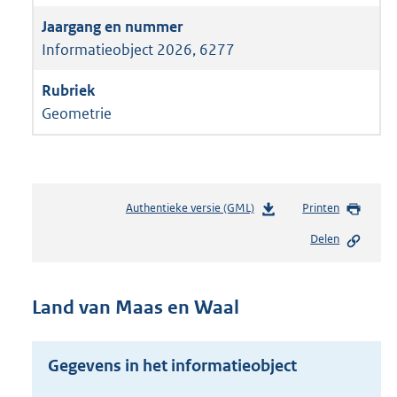
Informatieobject 2026, 6277
Geometrie
Authentieke versie (GML)
b
Printen
e
Delen
s
t
a
n
Land van Maas en Waal
d
s
g
Gegevens in het informatieobject
r
o