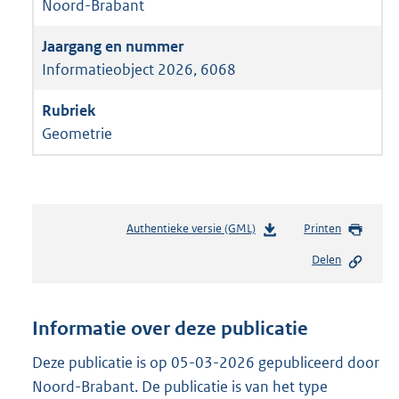
Noord-Brabant
Informatieobject 2026, 6068
Geometrie
Authentieke versie (GML)
b
Printen
e
Delen
s
t
a
n
Informatie over deze publicatie
d
s
Deze publicatie is op 05-03-2026 gepubliceerd door
g
Noord-Brabant. De publicatie is van het type
r