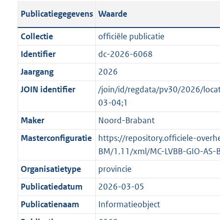
s
l
b
o
o
Publicatiegegevens
Waarde
t
i
l
t
o
a
c
i
t
t
Collectie
officiële publicatie
n
a
c
e
t
Identifier
dc-2026-6068
d
t
a
:
e
s
Jaargang
2026
i
t
3
:
g
e
i
K
o
JOIN identifier
/join/id/regdata/pv30/2026/l
r
i
e
b
n
03-04;1
o
n
i
b
Maker
Noord-Brabant
o
f
n
e
t
Masterconfiguratie
https://repository.officiele-ove
o
f
k
t
BM/1.11/xml/MC-LVBB-GIO-AS-
r
o
e
e
m
r
n
Organisatietype
provincie
:
a
m
d
Publicatiedatum
2026-03-05
2
a
a
K
Publicatienaam
Informatieobject
t
a
b