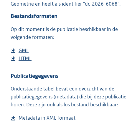
Geometrie en heeft als identifier "dc-2026-6068".
o
o
Bestandsformaten
t
t
Op dit moment is de publicatie beschikbaar in de
e
volgende formaten:
:
3
K
D
GML
b
b
o
D
HTML
e
b
w
o
s
e
n
w
t
s
Publicatiegegevens
l
n
a
t
Onderstaande tabel bevat een overzicht van de
o
l
n
a
publicatiegegevens (metadata) die bij deze publicatie
a
o
d
n
horen. Deze zijn ook als los bestand beschikbaar:
d
a
s
d
p
d
g
s
Metadata in XML formaat
b
u
p
r
g
e
b
u
o
r