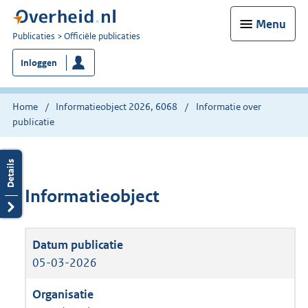
Menu
U
Publicaties
Officiële publicaties
bent
Inloggen
nu
hier:
Home
Informatieobject 2026, 6068
Informatie over
publicatie
Informatieobject
05-03-2026