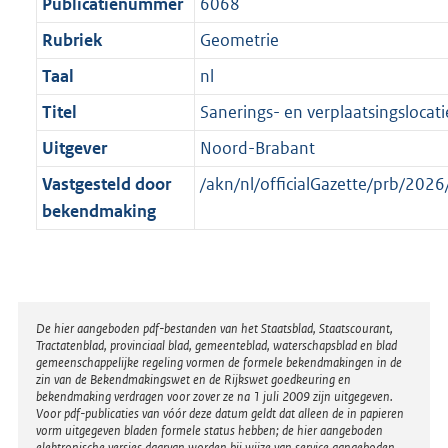
t
Publicatienummer
6068
Rubriek
Geometrie
Taal
nl
Titel
Sanerings- en verplaatsingslocatie
Uitgever
Noord-Brabant
Vastgesteld door
/akn/nl/officialGazette/prb/2
bekendmaking
Disclaimer
De hier aangeboden pdf-bestanden van het Staatsblad, Staatscourant,
Tractatenblad, provinciaal blad, gemeenteblad, waterschapsblad en blad
gemeenschappelijke regeling vormen de formele bekendmakingen in de
zin van de Bekendmakingswet en de Rijkswet goedkeuring en
bekendmaking verdragen voor zover ze na 1 juli 2009 zijn uitgegeven.
Voor pdf-publicaties van vóór deze datum geldt dat alleen de in papieren
vorm uitgegeven bladen formele status hebben; de hier aangeboden
elektronische versies daarvan worden bij wijze van service aangeboden.