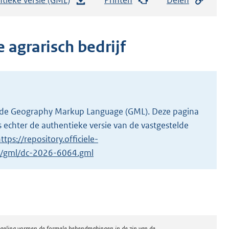
e
s
t
 agrarisch bedrijf
a
n
d
s
g
 in de Geography Markup Language (GML). Deze pagina
r
 echter de authentieke versie van de vastgestelde
o
ttps://repository.officiele-
o
/1/gml/dc-2026-6064.gml
t
t
e
:
3
regeling vormen de formele bekendmakingen in de zin van de