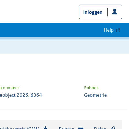
Inloggen
Help
en nummer
Rubriek
ieobject 2026, 6064
Geometrie
tieke versie (GML)
b
Printen
Delen