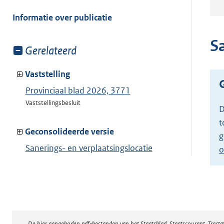
meer
van:
Informatie over publicatie
Sa
Toon
Gerelateerd
meer
van:
Vaststelling
Provinciaal blad 2026, 3771
Vaststellingsbesluit
D
t
Geconsolideerde versie
g
Sanerings- en verplaatsingslocatie
o
agrarisch bedrijf
Toon geconsolideerde versie
De hier aangeboden pdf-bestanden van het Staatsblad, Staatscourant, Tract