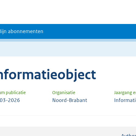
ijn abonnementen
nformatieobject
um publicatie
Organisatie
Jaargang 
-03-2026
Noord-Brabant
Informat
Authen