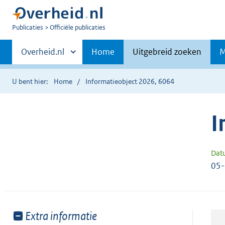
U
Publicaties
Officiële publicaties
bent
Primaire
nu
Andere
Overheid.nl
Home
Uitgebreid zoeken
M
hier:
sites
navigatie
binnen
U bent hier:
Home
Informatieobject 2026, 6064
I
Dat
05
Toon
Extra informatie