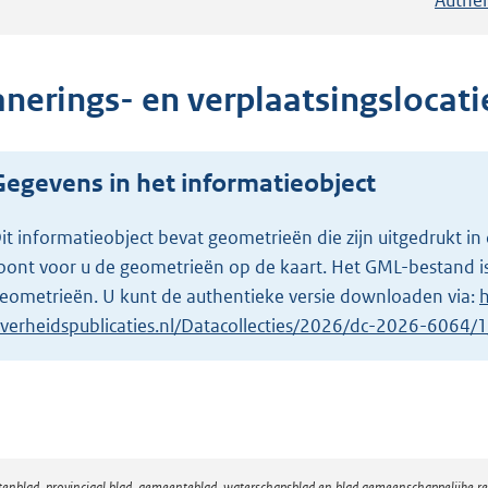
nerings- en verplaatsingslocatie
Gegevens in het informatieobject
it informatieobject bevat geometrieën die zijn uitgedrukt
oont voor u de geometrieën op de kaart. Het GML-bestand is
eometrieën. U kunt de authentieke versie downloaden via:
h
verheidspublicaties.nl/Datacollecties/2026/dc-2026-6064
atenblad, provinciaal blad, gemeenteblad, waterschapsblad en blad gemeenschappelijke 