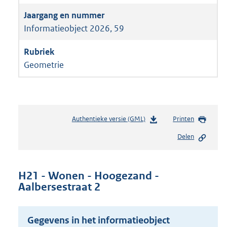
Informatieobject 2026, 59
Geometrie
Authentieke versie (GML)
b
Printen
e
Delen
s
t
a
n
H21 - Wonen - Hoogezand -
d
Aalbersestraat 2
s
g
r
Gegevens in het informatieobject
o