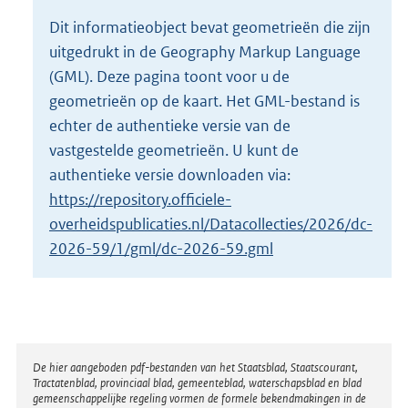
o
Dit informatieobject bevat geometrieën die zijn
t
uitgedrukt in de Geography Markup Language
t
e
(GML). Deze pagina toont voor u de
:
geometrieën op de kaart. Het GML-bestand is
2
echter de authentieke versie van de
K
vastgestelde geometrieën. U kunt de
b
authentieke versie downloaden via:
https://repository.officiele-
overheidspublicaties.nl/Datacollecties/2026/dc-
2026-59/1/gml/dc-2026-59.gml
Disclaimer
De hier aangeboden pdf-bestanden van het Staatsblad, Staatscourant,
Tractatenblad, provinciaal blad, gemeenteblad, waterschapsblad en blad
gemeenschappelijke regeling vormen de formele bekendmakingen in de