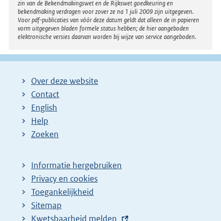
zin van de Bekendmakingswet en de Rijkswet goedkeuring en
bekendmaking verdragen voor zover ze na 1 juli 2009 zijn uitgegeven.
Voor pdf-publicaties van vóór deze datum geldt dat alleen de in papieren
vorm uitgegeven bladen formele status hebben; de hier aangeboden
elektronische versies daarvan worden bij wijze van service aangeboden.
Over deze website
Contact
English
Help
Zoeken
Informatie hergebruiken
Privacy en cookies
Toegankelijkheid
Sitemap
E
Kwetsbaarheid melden