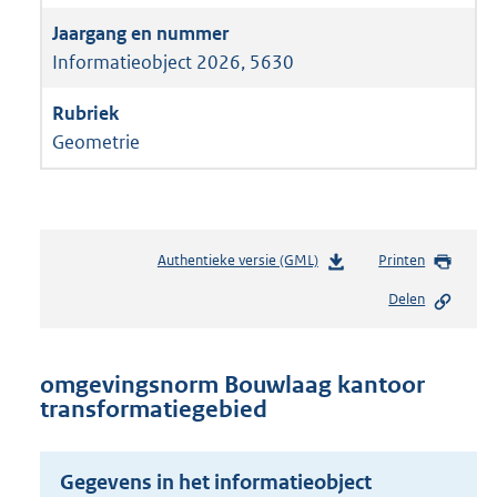
Informatieobject 2026, 5630
Geometrie
Authentieke versie (GML)
b
Printen
e
Delen
s
t
a
n
omgevingsnorm Bouwlaag kantoor
d
transformatiegebied
s
g
r
Gegevens in het informatieobject
o