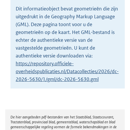
o
Dit informatieobject bevat geometrieën die zijn
t
uitgedrukt in de Geography Markup Language
t
e
(GML). Deze pagina toont voor u de
:
geometrieën op de kaart. Het GML-bestand is
2
echter de authentieke versie van de
K
vastgestelde geometrieën. U kunt de
b
authentieke versie downloaden via:
https://repository.officiele-
overheidspublicaties.nl/Datacollecties/2026/dc-
2026-5630/1/gml/dc-2026-5630.gml
Disclaimer
De hier aangeboden pdf-bestanden van het Staatsblad, Staatscourant,
Tractatenblad, provinciaal blad, gemeenteblad, waterschapsblad en blad
gemeenschappelijke regeling vormen de formele bekendmakingen in de