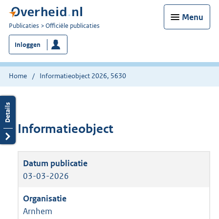
Menu
U
Publicaties
Officiële publicaties
bent
Inloggen
nu
hier:
Home
Informatieobject 2026, 5630
Informatieobject
03-03-2026
Arnhem