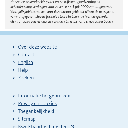
zin van de Bekendmakingswet en de Rijkswet goedkeuring en
bekendmaking verdragen voor zover ze na 1 juli 2009 zijn uitgegeven.
Voor pdf-publicaties van vóór deze datum geldt dat alleen de in papieren
vorm uitgegeven bladen formele status hebben; de hier aangeboden
elektronische versies daarvan worden bij wijze van service aangeboden.
Over deze website
Contact
English
Help
Zoeken
Informatie hergebruiken
Privacy en cookies
Toegankelijkheid
Sitemap
E
Kwetsbaarheid melden