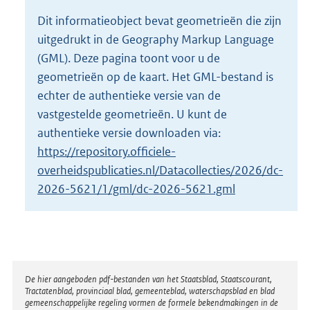
o
Dit informatieobject bevat geometrieën die zijn
t
uitgedrukt in de Geography Markup Language
t
e
(GML). Deze pagina toont voor u de
:
geometrieën op de kaart. Het GML-bestand is
2
echter de authentieke versie van de
K
vastgestelde geometrieën. U kunt de
b
authentieke versie downloaden via:
https://repository.officiele-
overheidspublicaties.nl/Datacollecties/2026/dc-
2026-5621/1/gml/dc-2026-5621.gml
Disclaimer
De hier aangeboden pdf-bestanden van het Staatsblad, Staatscourant,
Tractatenblad, provinciaal blad, gemeenteblad, waterschapsblad en blad
gemeenschappelijke regeling vormen de formele bekendmakingen in de