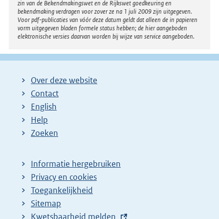
zin van de Bekendmakingswet en de Rijkswet goedkeuring en
bekendmaking verdragen voor zover ze na 1 juli 2009 zijn uitgegeven.
Voor pdf-publicaties van vóór deze datum geldt dat alleen de in papieren
vorm uitgegeven bladen formele status hebben; de hier aangeboden
elektronische versies daarvan worden bij wijze van service aangeboden.
Over deze website
Contact
English
Help
Zoeken
Informatie hergebruiken
Privacy en cookies
Toegankelijkheid
Sitemap
E
Kwetsbaarheid melden