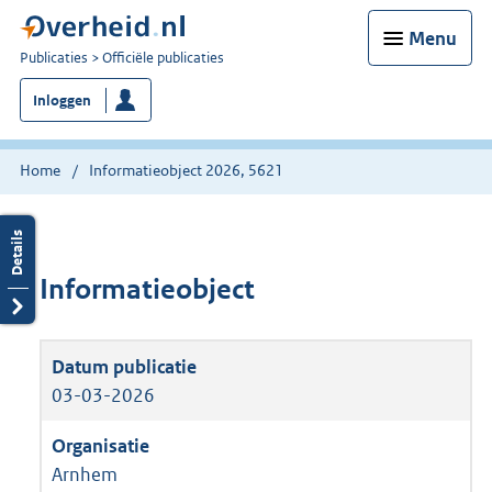
Menu
U
Publicaties
Officiële publicaties
bent
Inloggen
nu
hier:
Home
Informatieobject 2026, 5621
Informatieobject
03-03-2026
Arnhem