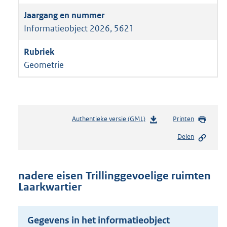
Informatieobject 2026, 5621
Geometrie
Authentieke versie (GML)
b
Printen
e
Delen
s
t
a
n
nadere eisen Trillinggevoelige ruimten
d
Laarkwartier
s
g
r
Gegevens in het informatieobject
o