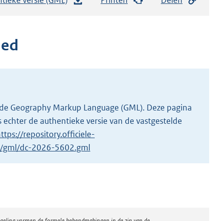
e
s
t
ied
a
n
d
s
g
 in de Geography Markup Language (GML). Deze pagina
r
 echter de authentieke versie van de vastgestelde
o
ttps://repository.officiele-
o
/1/gml/dc-2026-5602.gml
t
t
e
:
5
regeling vormen de formele bekendmakingen in de zin van de