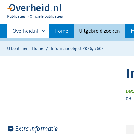
U
Publicaties
Officiële publicaties
bent
Primaire
nu
Andere
Overheid.nl
Home
Uitgebreid zoeken
M
hier:
sites
navigatie
binnen
U bent hier:
Home
Informatieobject 2026, 5602
I
Dat
03
Toon
Extra informatie