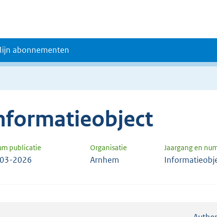
ijn abonnementen
nformatieobject
um publicatie
Organisatie
Jaargang en nu
-03-2026
Arnhem
Informatieobj
Authen