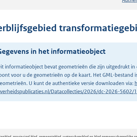
erblijfsgebied transformatiegeb
Gegevens in het informatieobject
it informatieobject bevat geometrieën die zijn uitgedrukt
oont voor u de geometrieën op de kaart. Het GML-bestand is
eometrieën. U kunt de authentieke versie downloaden via:
h
verheidspublicaties.nl/Datacollecties/2026/dc-2026-5602
atenblad, provinciaal blad, gemeenteblad, waterschapsblad en blad gemeenschappelijke 