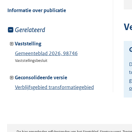
meer
van:
Informatie over publicatie
V
Toon
Gerelateerd
meer
van:
Vaststelling
Gemeenteblad 2026, 98746
Vaststellingsbesluit
D
t
Geconsolideerde versie
g
Verblijfsgebied transformatiegebied
o
Toon geconsolideerde versie
De hier aangeboden pdf-bestanden van het Staatsblad, Staatscourant, Tract