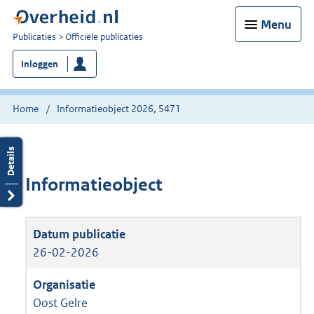
Menu
U
Publicaties
Officiële publicaties
bent
Inloggen
nu
hier:
Home
Informatieobject 2026, 5471
Informatieobject
26-02-2026
Oost Gelre