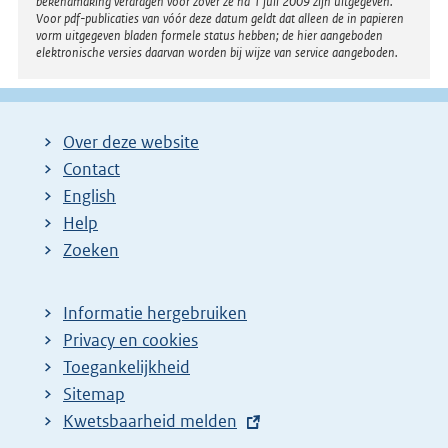
bekendmaking verdragen voor zover ze na 1 juli 2009 zijn uitgegeven.
Voor pdf-publicaties van vóór deze datum geldt dat alleen de in papieren
vorm uitgegeven bladen formele status hebben; de hier aangeboden
elektronische versies daarvan worden bij wijze van service aangeboden.
Over deze website
Contact
English
Help
Zoeken
Informatie hergebruiken
Privacy en cookies
Toegankelijkheid
Sitemap
E
Kwetsbaarheid melden
x