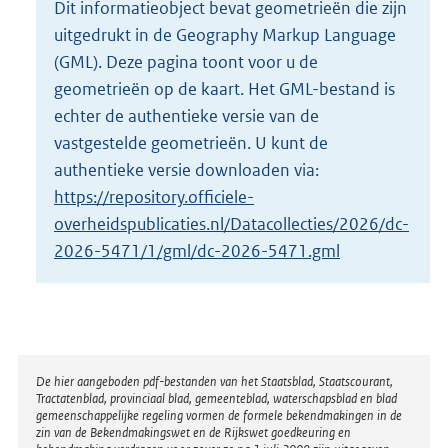
Dit informatieobject bevat geometrieën die zijn
o
uitgedrukt in de Geography Markup Language
t
t
(GML). Deze pagina toont voor u de
e
geometrieën op de kaart. Het GML-bestand is
:
echter de authentieke versie van de
1
vastgestelde geometrieën. U kunt de
6
K
authentieke versie downloaden via:
b
https://repository.officiele-
overheidspublicaties.nl/Datacollecties/2026/dc-
2026-5471/1/gml/dc-2026-5471.gml
Disclaimer
De hier aangeboden pdf-bestanden van het Staatsblad, Staatscourant,
Tractatenblad, provinciaal blad, gemeenteblad, waterschapsblad en blad
gemeenschappelijke regeling vormen de formele bekendmakingen in de
zin van de Bekendmakingswet en de Rijkswet goedkeuring en