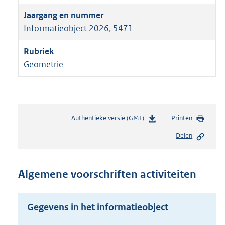
Informatieobject 2026, 5471
Geometrie
Authentieke versie (GML)
b
Printen
e
Delen
s
t
a
n
Algemene voorschriften activiteiten
d
s
g
Gegevens in het informatieobject
r
o