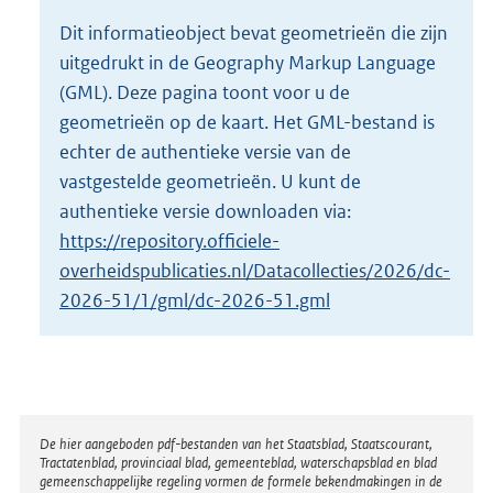
o
Dit informatieobject bevat geometrieën die zijn
t
uitgedrukt in de Geography Markup Language
t
e
(GML). Deze pagina toont voor u de
:
geometrieën op de kaart. Het GML-bestand is
2
echter de authentieke versie van de
K
vastgestelde geometrieën. U kunt de
b
authentieke versie downloaden via:
https://repository.officiele-
overheidspublicaties.nl/Datacollecties/2026/dc-
2026-51/1/gml/dc-2026-51.gml
Disclaimer
De hier aangeboden pdf-bestanden van het Staatsblad, Staatscourant,
Tractatenblad, provinciaal blad, gemeenteblad, waterschapsblad en blad
gemeenschappelijke regeling vormen de formele bekendmakingen in de