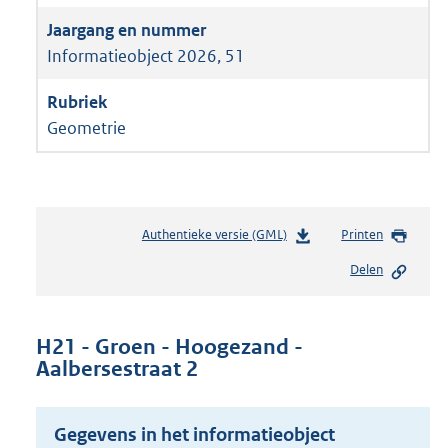
Informatieobject 2026, 51
Geometrie
Authentieke versie (GML)
b
Printen
e
Delen
s
t
a
n
H21 - Groen - Hoogezand -
d
Aalbersestraat 2
s
g
r
Gegevens in het informatieobject
o