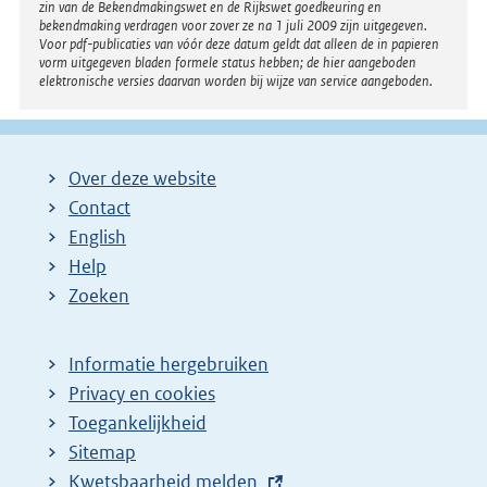
zin van de Bekendmakingswet en de Rijkswet goedkeuring en
bekendmaking verdragen voor zover ze na 1 juli 2009 zijn uitgegeven.
Voor pdf-publicaties van vóór deze datum geldt dat alleen de in papieren
vorm uitgegeven bladen formele status hebben; de hier aangeboden
elektronische versies daarvan worden bij wijze van service aangeboden.
Over deze website
Contact
English
Help
Zoeken
Informatie hergebruiken
Privacy en cookies
Toegankelijkheid
Sitemap
E
Kwetsbaarheid melden