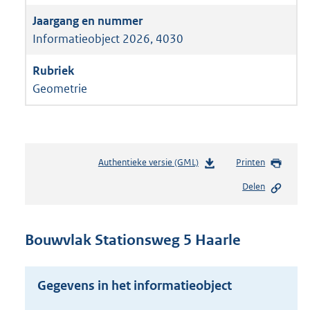
Informatieobject 2026, 4030
Geometrie
Authentieke versie (GML)
b
Printen
e
Delen
s
t
a
n
Bouwvlak Stationsweg 5 Haarle
d
s
g
Gegevens in het informatieobject
r
o