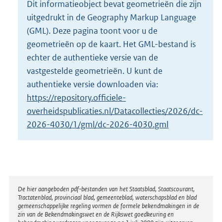
Dit informatieobject bevat geometrieën die zijn
o
uitgedrukt in de Geography Markup Language
t
t
(GML). Deze pagina toont voor u de
e
geometrieën op de kaart. Het GML-bestand is
:
echter de authentieke versie van de
2
vastgestelde geometrieën. U kunt de
K
b
authentieke versie downloaden via:
https://repository.officiele-
overheidspublicaties.nl/Datacollecties/2026/dc-
2026-4030/1/gml/dc-2026-4030.gml
Disclaimer
De hier aangeboden pdf-bestanden van het Staatsblad, Staatscourant,
Tractatenblad, provinciaal blad, gemeenteblad, waterschapsblad en blad
gemeenschappelijke regeling vormen de formele bekendmakingen in de
zin van de Bekendmakingswet en de Rijkswet goedkeuring en