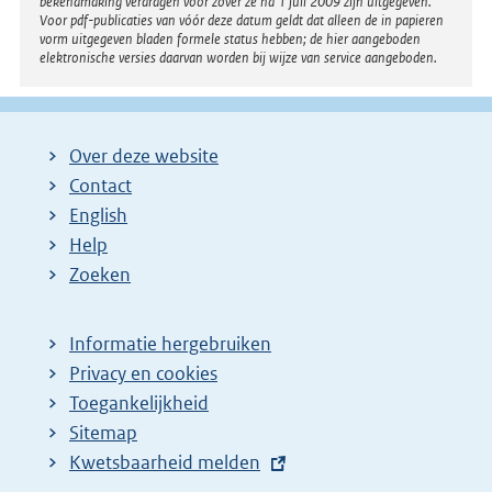
bekendmaking verdragen voor zover ze na 1 juli 2009 zijn uitgegeven.
Voor pdf-publicaties van vóór deze datum geldt dat alleen de in papieren
vorm uitgegeven bladen formele status hebben; de hier aangeboden
elektronische versies daarvan worden bij wijze van service aangeboden.
Over deze website
Contact
English
Help
Zoeken
Informatie hergebruiken
Privacy en cookies
Toegankelijkheid
Sitemap
E
Kwetsbaarheid melden
x