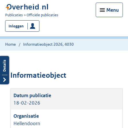
Menu
U
Publicaties
Officiële publicaties
bent
Inloggen
nu
hier:
Home
Informatieobject 2026, 4030
Informatieobject
18-02-2026
Hellendoorn