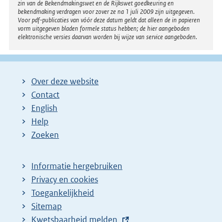
zin van de Bekendmakingswet en de Rijkswet goedkeuring en
bekendmaking verdragen voor zover ze na 1 juli 2009 zijn uitgegeven.
Voor pdf-publicaties van vóór deze datum geldt dat alleen de in papieren
vorm uitgegeven bladen formele status hebben; de hier aangeboden
elektronische versies daarvan worden bij wijze van service aangeboden.
Over deze website
Contact
English
Help
Zoeken
Informatie hergebruiken
Privacy en cookies
Toegankelijkheid
Sitemap
E
Kwetsbaarheid melden