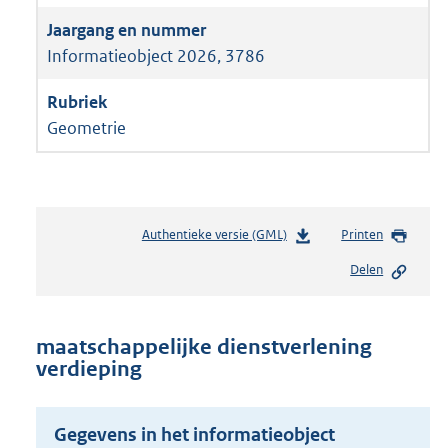
Informatieobject 2026, 3786
Geometrie
Authentieke versie (GML)
b
Printen
e
Delen
s
t
a
n
maatschappelijke dienstverlening
d
verdieping
s
g
r
Gegevens in het informatieobject
o