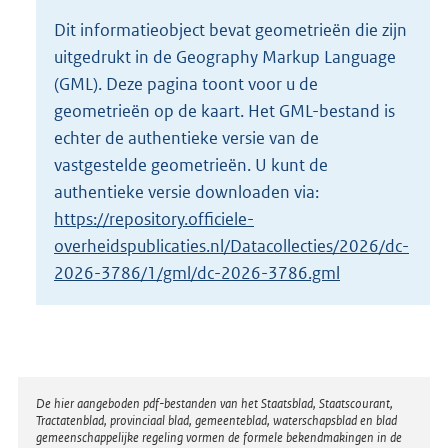
o
Dit informatieobject bevat geometrieën die zijn
t
uitgedrukt in de Geography Markup Language
t
e
(GML). Deze pagina toont voor u de
:
geometrieën op de kaart. Het GML-bestand is
1
echter de authentieke versie van de
5
vastgestelde geometrieën. U kunt de
K
b
authentieke versie downloaden via:
https://repository.officiele-
overheidspublicaties.nl/Datacollecties/2026/dc-
2026-3786/1/gml/dc-2026-3786.gml
Disclaimer
De hier aangeboden pdf-bestanden van het Staatsblad, Staatscourant,
Tractatenblad, provinciaal blad, gemeenteblad, waterschapsblad en blad
gemeenschappelijke regeling vormen de formele bekendmakingen in de