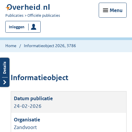
Menu
U
Publicaties
Officiële publicaties
bent
Inloggen
nu
hier:
Home
Informatieobject 2026, 3786
Informatieobject
24-02-2026
Zandvoort