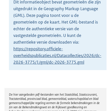
Dit informatieobject bevat geometrieën die zijn
o
uitgedrukt in de Geography Markup Language
t
t
(GML). Deze pagina toont voor u de
e
geometrieën op de kaart. Het GML-bestand is
:
echter de authentieke versie van de
5
vastgestelde geometrieën. U kunt de
K
b
authentieke versie downloaden via:
https://repository.officiele-
overheidspublicaties.nl/Datacollecties/2026/dc-
2026-3775/1/gml/dc-2026-3775.gml
Disclaimer
De hier aangeboden pdf-bestanden van het Staatsblad, Staatscourant,
Tractatenblad, provinciaal blad, gemeenteblad, waterschapsblad en blad
gemeenschappelijke regeling vormen de formele bekendmakingen in de
zin van de Bekendmakingswet en de Rijkswet goedkeuring en