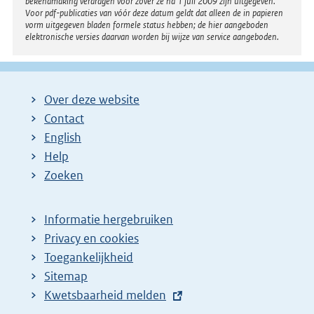
bekendmaking verdragen voor zover ze na 1 juli 2009 zijn uitgegeven.
Voor pdf-publicaties van vóór deze datum geldt dat alleen de in papieren
vorm uitgegeven bladen formele status hebben; de hier aangeboden
elektronische versies daarvan worden bij wijze van service aangeboden.
Over deze website
Contact
English
Help
Zoeken
Informatie hergebruiken
Privacy en cookies
Toegankelijkheid
Sitemap
E
Kwetsbaarheid melden
x