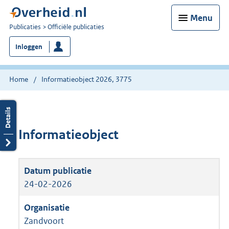
Menu
U
Publicaties
Officiële publicaties
bent
Inloggen
nu
hier:
Home
Informatieobject 2026, 3775
Informatieobject
24-02-2026
Zandvoort