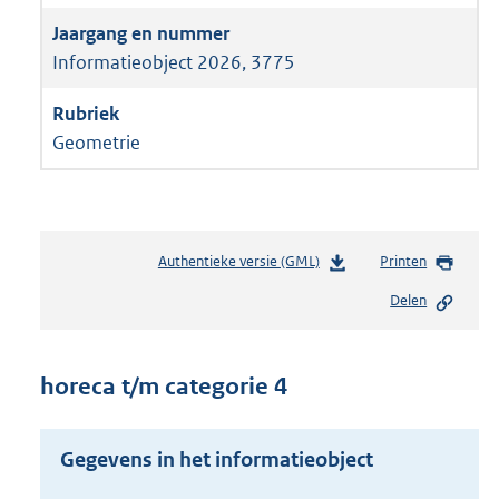
Informatieobject 2026, 3775
Geometrie
Authentieke versie (GML)
b
Printen
e
Delen
s
t
a
n
horeca t/m categorie 4
d
s
g
Gegevens in het informatieobject
r
o