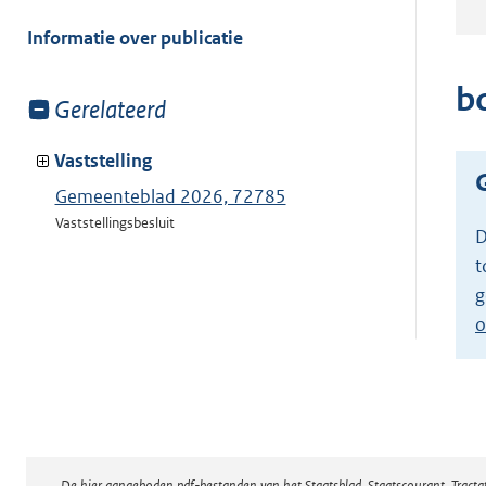
meer
van:
Informatie over publicatie
b
Toon
Gerelateerd
meer
van:
Vaststelling
Gemeenteblad 2026, 72785
Vaststellingsbesluit
D
t
g
o
De hier aangeboden pdf-bestanden van het Staatsblad, Staatscourant, Tract