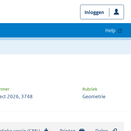
Inloggen
Help
ummer
Rubriek
ect 2026, 3748
Geometrie
tieke versie (GML)
b
Printen
Delen