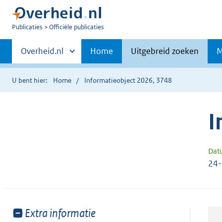
U
Publicaties
Officiële publicaties
bent
Primaire
nu
Andere
Overheid.nl
Home
Uitgebreid zoeken
M
hier:
sites
navigatie
binnen
U bent hier:
Home
Informatieobject 2026, 3748
I
Dat
24
Toon
Extra informatie