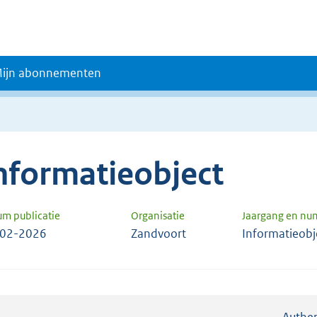
ijn abonnementen
nformatieobject
um publicatie
Organisatie
Jaargang en n
-02-2026
Zandvoort
Informatieobj
Authen