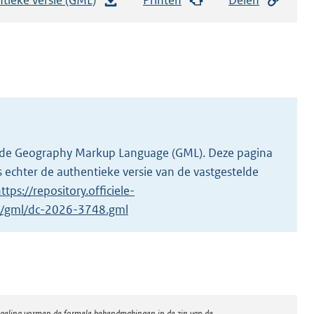
e
s
t
a
n
d
s
g
 in de Geography Markup Language (GML). Deze pagina
r
 echter de authentieke versie van de vastgestelde
o
ttps://repository.officiele-
o
/1/gml/dc-2026-3748.gml
t
t
e
:
2
regeling vormen de formele bekendmakingen in de zin van de