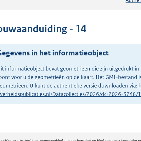
ouwaanduiding - 14
Gegevens in het informatieobject
it informatieobject bevat geometrieën die zijn uitgedrukt
oont voor u de geometrieën op de kaart. Het GML-bestand is
eometrieën. U kunt de authentieke versie downloaden via:
h
verheidspublicaties.nl/Datacollecties/2026/dc-2026-3748
atenblad, provinciaal blad, gemeenteblad, waterschapsblad en blad gemeenschappelijke 