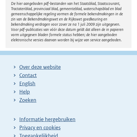
Disclaimer
De hier aangeboden pdf-bestanden van het Staatsblad, Staatscourant,
Tractatenblad, provinciaal blad, gemeenteblad, waterschapsblad en blad
gemeenschappelijke regeling vormen de formele bekendmakingen in de
zin van de Bekendmakingswet en de Rijkswet goedkeuring en
bekendmaking verdragen voor zover ze na 1 juli 2009 zijn uitgegeven.
Voor pdf-publicaties van vóór deze datum geldt dat alleen de in papieren
vorm uitgegeven bladen formele status hebben; de hier aangeboden
elektronische versies daarvan worden bij wijze van service aangeboden.
Over deze website
Contact
English
Help
Zoeken
Informatie hergebruiken
Privacy en cookies
Toegankelijkheid