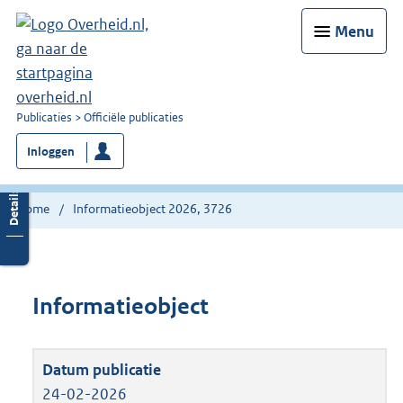
Menu
U
Publicaties
Officiële publicaties
bent
Inloggen
nu
hier:
Home
Informatieobject 2026, 3726
Informatieobject
24-02-2026