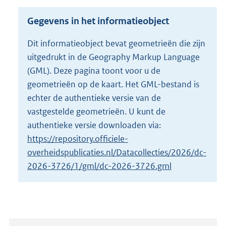
s
g
Gegevens in het informatieobject
r
o
Dit informatieobject bevat geometrieën die zijn
o
uitgedrukt in de Geography Markup Language
t
t
(GML). Deze pagina toont voor u de
e
geometrieën op de kaart. Het GML-bestand is
:
echter de authentieke versie van de
3
vastgestelde geometrieën. U kunt de
K
b
authentieke versie downloaden via:
https://repository.officiele-
overheidspublicaties.nl/Datacollecties/2026/dc-
2026-3726/1/gml/dc-2026-3726.gml