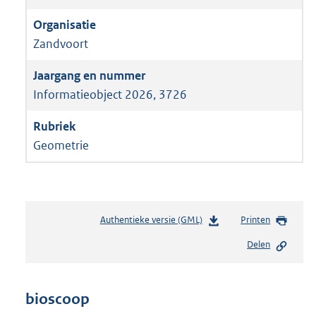
Zandvoort
Informatieobject 2026, 3726
Geometrie
Authentieke versie (GML)
b
Printen
e
Delen
s
t
a
n
bioscoop
d