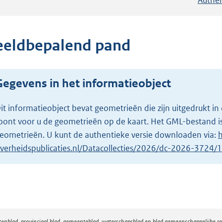
eeldbepalend pand
Gegevens in het informatieobject
it informatieobject bevat geometrieën die zijn uitgedrukt
oont voor u de geometrieën op de kaart. Het GML-bestand is
eometrieën. U kunt de authentieke versie downloaden via:
h
verheidspublicaties.nl/Datacollecties/2026/dc-2026-3724
atenblad, provinciaal blad, gemeenteblad, waterschapsblad en blad gemeenschappelijke 