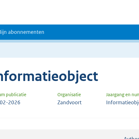
ijn abonnementen
nformatieobject
um publicatie
Organisatie
Jaargang en n
-02-2026
Zandvoort
Informatieobj
Authen