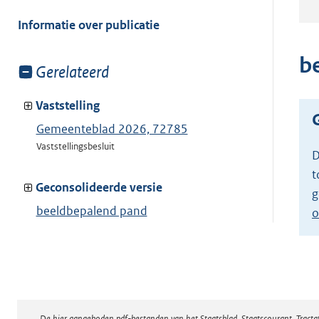
meer
van:
Informatie over publicatie
b
Toon
Gerelateerd
meer
van:
Vaststelling
Gemeenteblad 2026, 72785
Vaststellingsbesluit
D
t
Geconsolideerde versie
g
beeldbepalend pand
o
Toon geconsolideerde versie
De hier aangeboden pdf-bestanden van het Staatsblad, Staatscourant, Tract