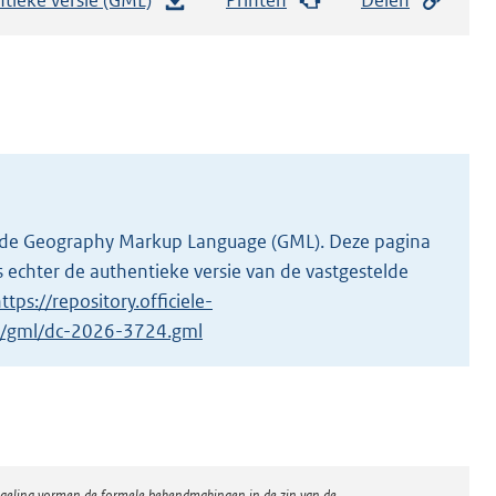
e
s
t
a
n
d
s
g
 in de Geography Markup Language (GML). Deze pagina
r
 echter de authentieke versie van de vastgestelde
o
ttps://repository.officiele-
o
/1/gml/dc-2026-3724.gml
t
t
e
:
8
regeling vormen de formele bekendmakingen in de zin van de