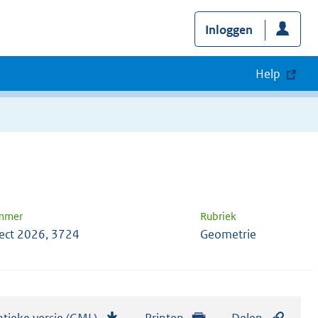
Inloggen
Help
ummer
Rubriek
ect 2026, 3724
Geometrie
tieke versie (GML)
b
Printen
Delen