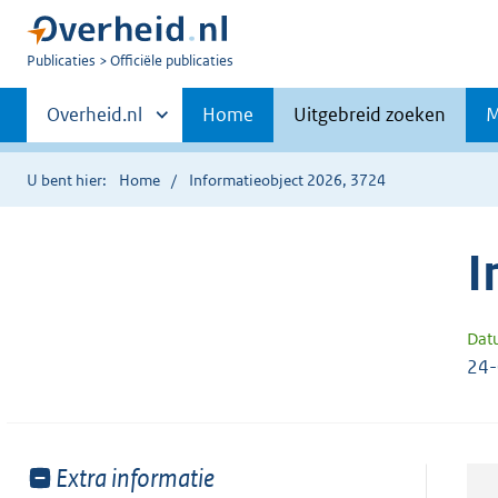
U
Publicaties
Officiële publicaties
bent
Primaire
nu
Andere
Overheid.nl
Home
Uitgebreid zoeken
M
hier:
sites
navigatie
binnen
U bent hier:
Home
Informatieobject 2026, 3724
I
Dat
24
Toon
Extra informatie