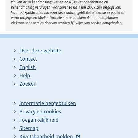
zin van de Bekendmakingswet en de Rijkswet goedkeuring en
bekendmaking verdragen voor zover ze na 1 juli 2009 zijn uitgegeven.
Voor pdf-publicaties van vóór deze datum geldt dat alleen de in papieren
vorm uitgegeven bladen formele status hebben; de hier aangeboden
elektronische versies daarvan worden bij wijze van service aangeboden.
Over deze website
Contact
English
Help
Zoeken
Informatie hergebruiken
Privacy en cookies
Toegankelijkheid
Sitemap
E
Kwetsbaarheid melden