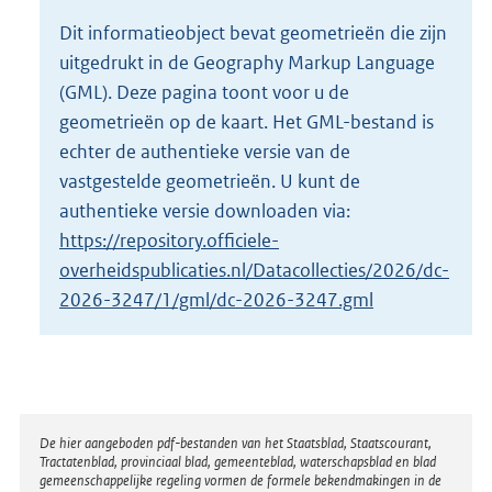
o
Dit informatieobject bevat geometrieën die zijn
t
uitgedrukt in de Geography Markup Language
t
e
(GML). Deze pagina toont voor u de
:
geometrieën op de kaart. Het GML-bestand is
2
echter de authentieke versie van de
8
vastgestelde geometrieën. U kunt de
K
b
authentieke versie downloaden via:
https://repository.officiele-
overheidspublicaties.nl/Datacollecties/2026/dc-
2026-3247/1/gml/dc-2026-3247.gml
Disclaimer
De hier aangeboden pdf-bestanden van het Staatsblad, Staatscourant,
Tractatenblad, provinciaal blad, gemeenteblad, waterschapsblad en blad
gemeenschappelijke regeling vormen de formele bekendmakingen in de