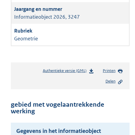
Informatieobject 2026, 3247
Geometrie
Authentieke versie (GML)
b
Printen
e
Delen
s
t
a
n
gebied met vogelaantrekkende
d
werking
s
g
r
Gegevens in het informatieobject
o