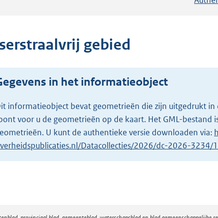
serstraalvrij gebied
Gegevens in het informatieobject
it informatieobject bevat geometrieën die zijn uitgedrukt
oont voor u de geometrieën op de kaart. Het GML-bestand is
eometrieën. U kunt de authentieke versie downloaden via:
h
verheidspublicaties.nl/Datacollecties/2026/dc-2026-3234
atenblad, provinciaal blad, gemeenteblad, waterschapsblad en blad gemeenschappelijke 