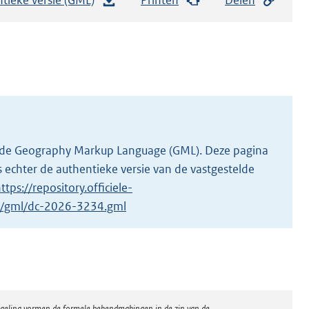
e
s
t
a
n
d
s
g
 in de Geography Markup Language (GML). Deze pagina
r
 echter de authentieke versie van de vastgestelde
o
ttps://repository.officiele-
o
/1/gml/dc-2026-3234.gml
t
t
e
:
5
regeling vormen de formele bekendmakingen in de zin van de