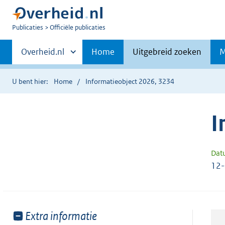
U
Publicaties
Officiële publicaties
bent
Primaire
nu
Andere
Overheid.nl
Home
Uitgebreid zoeken
M
hier:
sites
navigatie
binnen
U bent hier:
Home
Informatieobject 2026, 3234
I
Dat
12
Toon
Extra informatie