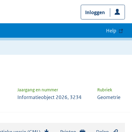
Inloggen
Help
Jaargang en nummer
Rubriek
Informatieobject 2026, 3234
Geometrie
tieke versie (GML)
b
Printen
Delen