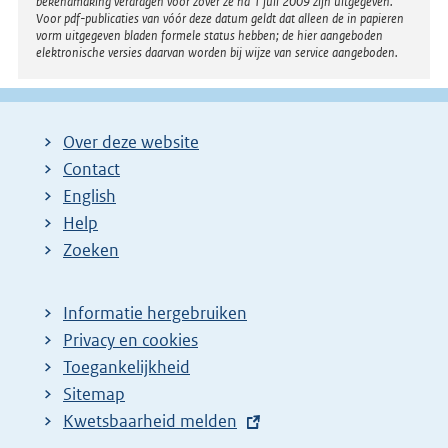
bekendmaking verdragen voor zover ze na 1 juli 2009 zijn uitgegeven.
Voor pdf-publicaties van vóór deze datum geldt dat alleen de in papieren
vorm uitgegeven bladen formele status hebben; de hier aangeboden
elektronische versies daarvan worden bij wijze van service aangeboden.
Over deze website
Contact
English
Help
Zoeken
Informatie hergebruiken
Privacy en cookies
Toegankelijkheid
Sitemap
E
Kwetsbaarheid melden
x