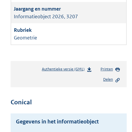
Informatieobject 2026, 3207
Geometrie
Authentieke versie (GML)
b
Printen
e
Delen
s
t
a
n
Conical
d
s
g
Gegevens in het informatieobject
r
o