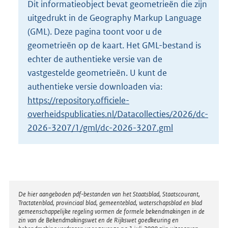
Dit informatieobject bevat geometrieën die zijn
o
uitgedrukt in de Geography Markup Language
t
t
(GML). Deze pagina toont voor u de
e
geometrieën op de kaart. Het GML-bestand is
:
echter de authentieke versie van de
3
vastgestelde geometrieën. U kunt de
3
3
authentieke versie downloaden via:
K
https://repository.officiele-
b
overheidspublicaties.nl/Datacollecties/2026/dc-
2026-3207/1/gml/dc-2026-3207.gml
Disclaimer
De hier aangeboden pdf-bestanden van het Staatsblad, Staatscourant,
Tractatenblad, provinciaal blad, gemeenteblad, waterschapsblad en blad
gemeenschappelijke regeling vormen de formele bekendmakingen in de
zin van de Bekendmakingswet en de Rijkswet goedkeuring en