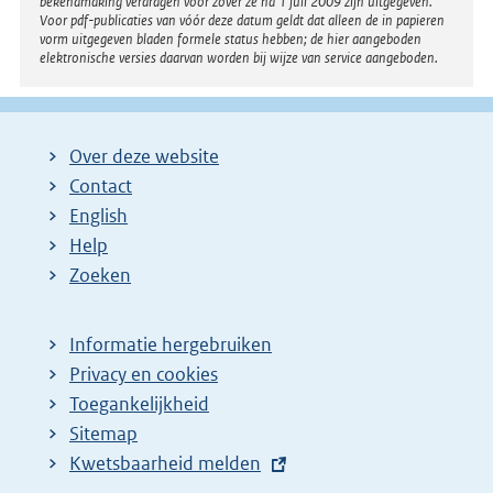
bekendmaking verdragen voor zover ze na 1 juli 2009 zijn uitgegeven.
Voor pdf-publicaties van vóór deze datum geldt dat alleen de in papieren
vorm uitgegeven bladen formele status hebben; de hier aangeboden
elektronische versies daarvan worden bij wijze van service aangeboden.
Over deze website
Contact
English
Help
Zoeken
Informatie hergebruiken
Privacy en cookies
Toegankelijkheid
Sitemap
E
Kwetsbaarheid melden
x