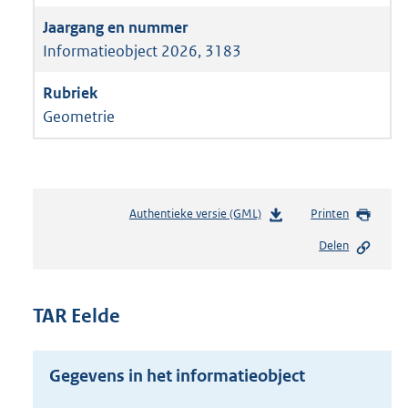
Informatieobject 2026, 3183
Geometrie
Authentieke versie (GML)
b
Printen
e
Delen
s
t
a
n
TAR Eelde
d
s
g
Gegevens in het informatieobject
r
o