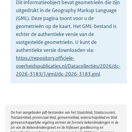
Dit informatieobject bevat geometrieën die zijn
o
uitgedrukt in de Geography Markup Language
t
t
(GML). Deze pagina toont voor u de
e
geometrieën op de kaart. Het GML-bestand is
:
echter de authentieke versie van de
1
vastgestelde geometrieën. U kunt de
6
8
authentieke versie downloaden via:
K
https://repository.officiele-
b
overheidspublicaties.nl/Datacollecties/2026/dc-
2026-3183/1/gml/dc-2026-3183.gml
Disclaimer
De hier aangeboden pdf-bestanden van het Staatsblad, Staatscourant,
Tractatenblad, provinciaal blad, gemeenteblad, waterschapsblad en blad
gemeenschappelijke regeling vormen de formele bekendmakingen in de
zin van de Bekendmakingswet en de Rijkswet goedkeuring en