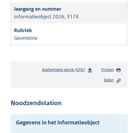
Informatieobject 2026, 3174
Geometrie
Authentieke versie (GML)
b
Printen
e
Delen
s
t
a
n
Noodzendstation
d
s
g
Gegevens in het informatieobject
r
o