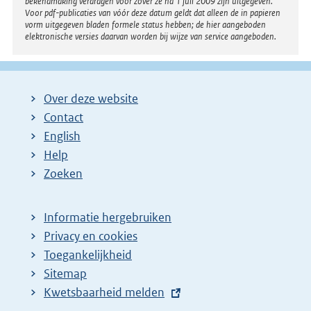
bekendmaking verdragen voor zover ze na 1 juli 2009 zijn uitgegeven.
Voor pdf-publicaties van vóór deze datum geldt dat alleen de in papieren
vorm uitgegeven bladen formele status hebben; de hier aangeboden
elektronische versies daarvan worden bij wijze van service aangeboden.
Over deze website
Contact
English
Help
Zoeken
Informatie hergebruiken
Privacy en cookies
Toegankelijkheid
Sitemap
E
Kwetsbaarheid melden
x