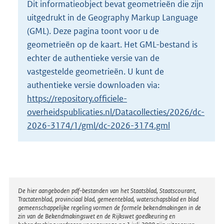
Dit informatieobject bevat geometrieën die zijn
o
uitgedrukt in de Geography Markup Language
t
t
(GML). Deze pagina toont voor u de
e
geometrieën op de kaart. Het GML-bestand is
:
echter de authentieke versie van de
1
vastgestelde geometrieën. U kunt de
5
0
authentieke versie downloaden via:
K
https://repository.officiele-
b
overheidspublicaties.nl/Datacollecties/2026/dc-
2026-3174/1/gml/dc-2026-3174.gml
Disclaimer
De hier aangeboden pdf-bestanden van het Staatsblad, Staatscourant,
Tractatenblad, provinciaal blad, gemeenteblad, waterschapsblad en blad
gemeenschappelijke regeling vormen de formele bekendmakingen in de
zin van de Bekendmakingswet en de Rijkswet goedkeuring en