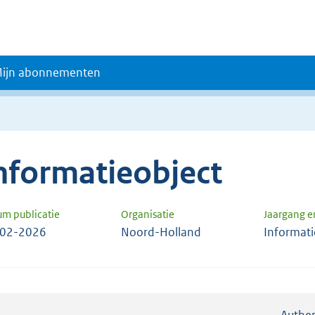
ijn abonnementen
nformatieobject
um publicatie
Organisatie
Jaargang 
-02-2026
Noord-Holland
Informati
Authen