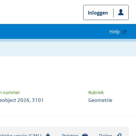
Inloggen
Help
en nummer
Rubriek
eobject 2026, 3101
Geometrie
tieke versie (GML)
b
Printen
Delen