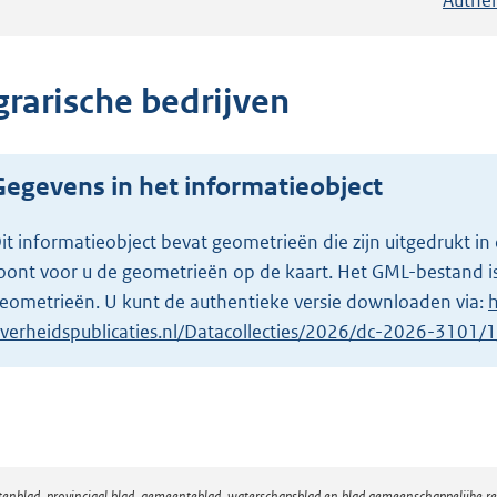
grarische bedrijven
Gegevens in het informatieobject
it informatieobject bevat geometrieën die zijn uitgedrukt
oont voor u de geometrieën op de kaart. Het GML-bestand is
eometrieën. U kunt de authentieke versie downloaden via:
h
verheidspublicaties.nl/Datacollecties/2026/dc-2026-3101
atenblad, provinciaal blad, gemeenteblad, waterschapsblad en blad gemeenschappelijke 