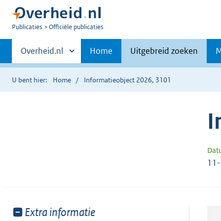
U
Publicaties
Officiële publicaties
bent
Primaire
nu
Andere
Overheid.nl
Home
Uitgebreid zoeken
M
hier:
sites
navigatie
binnen
U bent hier:
Home
Informatieobject 2026, 3101
I
Dat
11
Toon
Extra informatie