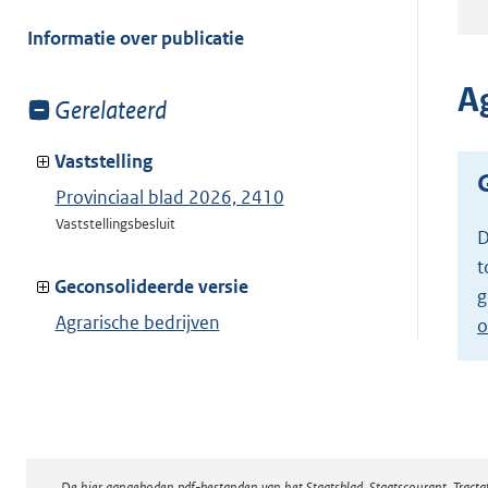
meer
van:
Informatie over publicatie
A
Toon
Gerelateerd
meer
van:
Vaststelling
Provinciaal blad 2026, 2410
Vaststellingsbesluit
D
t
Geconsolideerde versie
g
Agrarische bedrijven
o
Toon geconsolideerde versie
De hier aangeboden pdf-bestanden van het Staatsblad, Staatscourant, Tract