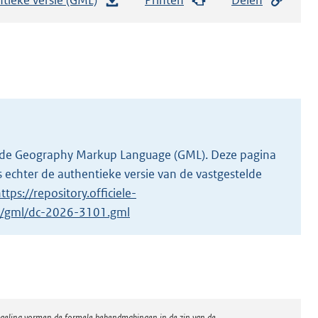
e
s
t
a
n
d
s
g
 in de Geography Markup Language (GML). Deze pagina
r
 echter de authentieke versie van de vastgestelde
o
ttps://repository.officiele-
o
/1/gml/dc-2026-3101.gml
t
t
e
:
3
regeling vormen de formele bekendmakingen in de zin van de