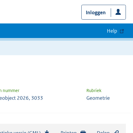
Inloggen
Help
en nummer
Rubriek
eobject 2026, 3033
Geometrie
tieke versie (GML)
b
Printen
Delen