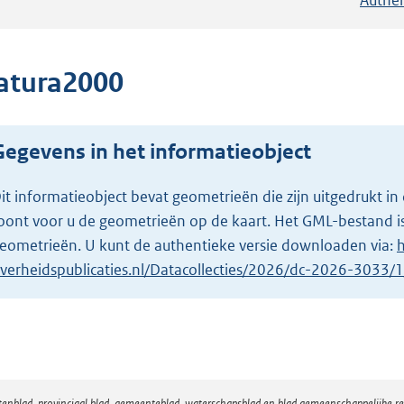
atura2000
Gegevens in het informatieobject
it informatieobject bevat geometrieën die zijn uitgedrukt
oont voor u de geometrieën op de kaart. Het GML-bestand is
eometrieën. U kunt de authentieke versie downloaden via:
h
verheidspublicaties.nl/Datacollecties/2026/dc-2026-3033
atenblad, provinciaal blad, gemeenteblad, waterschapsblad en blad gemeenschappelijke 