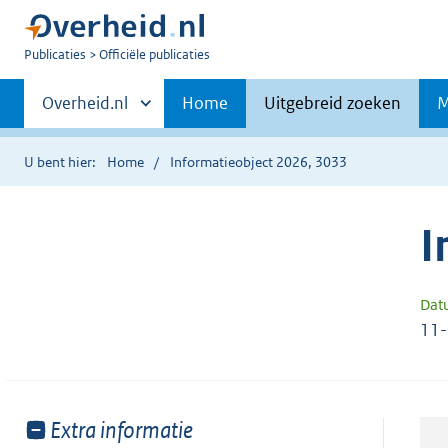
U
Publicaties
Officiële publicaties
bent
Primaire
nu
Andere
Overheid.nl
Home
Uitgebreid zoeken
M
hier:
sites
navigatie
binnen
U bent hier:
Home
Informatieobject 2026, 3033
I
Dat
11
Toon
Extra informatie