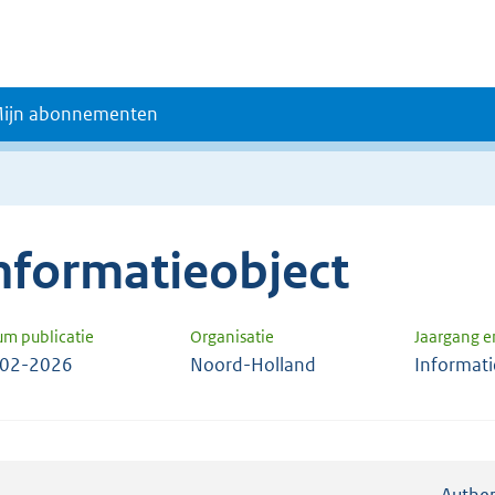
ijn abonnementen
nformatieobject
um publicatie
Organisatie
Jaargang 
-02-2026
Noord-Holland
Informati
Authen