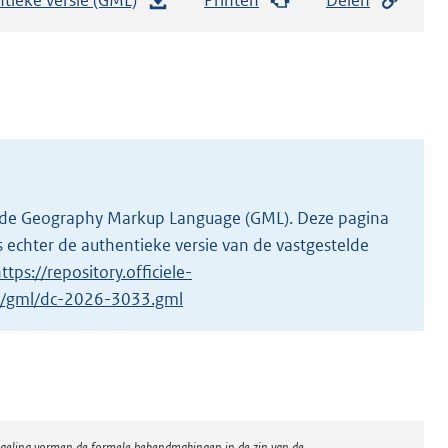
e
s
t
a
n
d
s
g
 in de Geography Markup Language (GML). Deze pagina
r
 echter de authentieke versie van de vastgestelde
o
ttps://repository.officiele-
o
/1/gml/dc-2026-3033.gml
t
t
e
:
1
regeling vormen de formele bekendmakingen in de zin van de