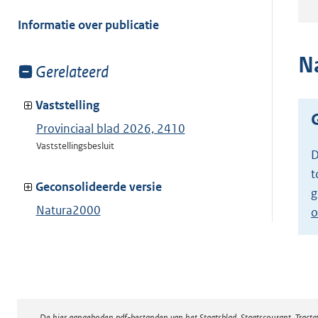
meer
van:
Informatie over publicatie
N
Toon
Gerelateerd
meer
van:
Vaststelling
Provinciaal blad 2026, 2410
Vaststellingsbesluit
D
t
Geconsolideerde versie
g
Natura2000
o
Toon geconsolideerde versie
De hier aangeboden pdf-bestanden van het Staatsblad, Staatscourant, Tract