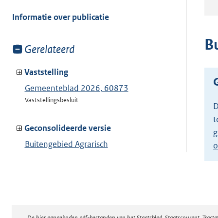
meer
van:
Informatie over publicatie
B
Toon
Gerelateerd
meer
van:
Vaststelling
Gemeenteblad 2026, 60873
Vaststellingsbesluit
D
t
Geconsolideerde versie
g
Buitengebied Agrarisch
o
Toon geconsolideerde versie
De hier aangeboden pdf-bestanden van het Staatsblad, Staatscourant, Tract