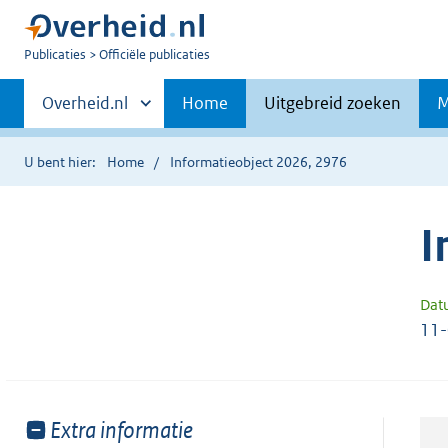
U
Publicaties
Officiële publicaties
bent
Primaire
nu
Andere
Overheid.nl
Home
Uitgebreid zoeken
M
hier:
sites
navigatie
binnen
U bent hier:
Home
Informatieobject 2026, 2976
I
Dat
11
Toon
Extra informatie