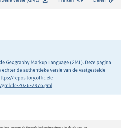
e
s
t
a
n
d
s
g
 in de Geography Markup Language (GML). Deze pagina
r
 echter de authentieke versie van de vastgestelde
o
ttps://repository.officiele-
o
/1/gml/dc-2026-2976.gml
t
t
e
:
3
regeling vormen de formele bekendmakingen in de zin van de