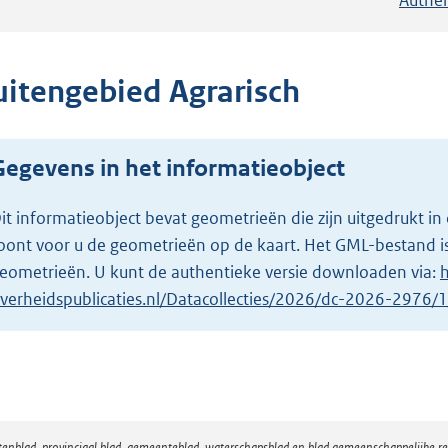
uitengebied Agrarisch
Gegevens in het informatieobject
it informatieobject bevat geometrieën die zijn uitgedrukt
oont voor u de geometrieën op de kaart. Het GML-bestand is
eometrieën. U kunt de authentieke versie downloaden via:
h
verheidspublicaties.nl/Datacollecties/2026/dc-2026-2976
atenblad, provinciaal blad, gemeenteblad, waterschapsblad en blad gemeenschappelijke 