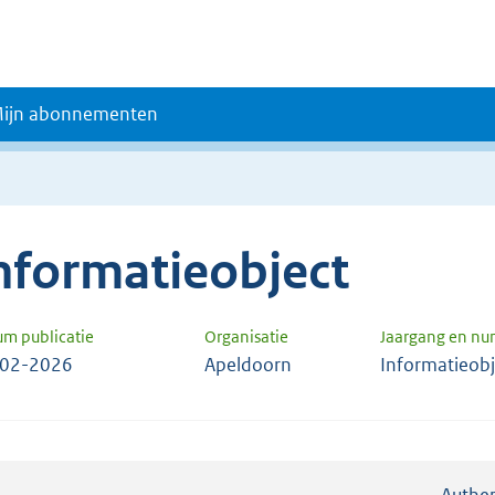
ijn abonnementen
nformatieobject
um publicatie
Organisatie
Jaargang en n
-02-2026
Apeldoorn
Informatieob
Authen