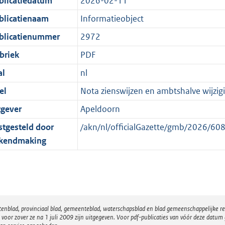
blicatiedatum
2026-02-11
:
r
n
1
m
d
blicatienaam
Informatieobject
K
a
blicatienummer
2972
b
a
briek
PDF
t
al
nl
el
Nota zienswijzen en ambtshalve wijzig
tgever
Apeldoorn
stgesteld door
/akn/nl/officialGazette/gmb/2026/
kendmaking
atenblad, provinciaal blad, gemeenteblad, waterschapsblad en blad gemeenschappelijke 
 zover ze na 1 juli 2009 zijn uitgegeven. Voor pdf-publicaties van vóór deze datum g