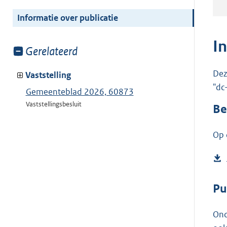
meer
van:
Informatie over publicatie
I
Toon
Gerelateerd
meer
Dez
van:
Vaststelling
"dc
Gemeenteblad 2026, 60873
Vaststellingsbesluit
Be
Op 
Pu
Ond