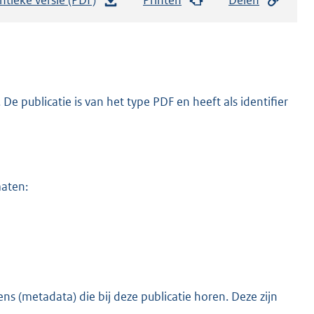
e
s
t
a
n
e publicatie is van het type PDF en heeft als identifier
d
s
g
r
maten:
o
o
t
t
e
:
s (metadata) die bij deze publicatie horen. Deze zijn
o