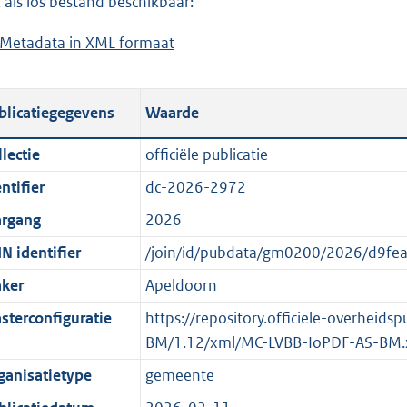
 als los bestand beschikbaar:
a
d
Metadata in XML formaat
b
d
s
e
p
g
s
u
r
blicatiegegevens
Waarde
t
b
o
a
l
o
lectie
officiële publicatie
n
i
t
ntifier
dc-2026-2972
d
c
t
s
a
e
argang
2026
g
t
:
N identifier
/join/id/pubdata/gm0200/2026/d9f
r
i
o
ker
Apeldoorn
o
e
n
o
i
b
sterconfiguratie
https://repository.officiele-overheid
t
n
e
BM/1.12/xml/MC-LVBB-IoPDF-AS-BM.
t
f
k
ganisatietype
gemeente
e
o
e