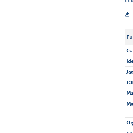
ook
Pu
Col
Ide
Ja
JOI
Ma
Ma
Or