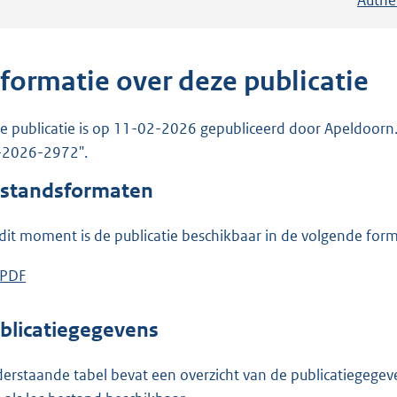
nformatie over deze publicatie
e publicatie is op 11-02-2026 gepubliceerd door Apeldoorn. D
-2026-2972".
standsformaten
dit moment is de publicatie beschikbaar in de volgende for
D
PDF
b
o
e
w
s
blicatiegegevens
n
t
l
a
erstaande tabel bevat een overzicht van de publicatiegegeven
o
n