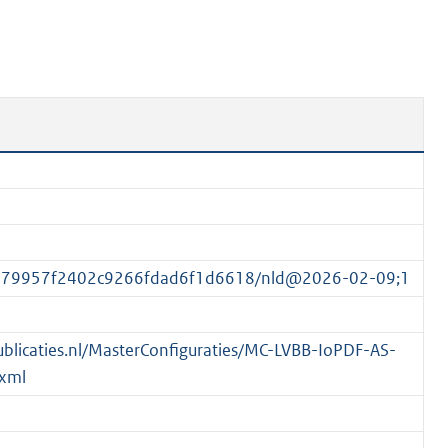
n
b
e
k
e
n
d
ea79957f2402c9266fdad6f1d6618/nld@2026-02-09;1
spublicaties.nl/MasterConfiguraties/MC-LVBB-IoPDF-AS-
xml