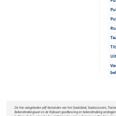
Pu
Pu
Pu
Ru
Ta
Tit
Ui
Va
be
De hier aangeboden pdf-bestanden van het Staatsblad, Staatscourant, Tract
Disclaimer
Bekendmakingswet en de Rijkswet goedkeuring en bekendmaking verdragen voor