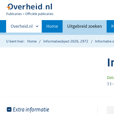
U
Publicaties
Officiële publicaties
bent
Primaire
nu
Andere
Overheid.nl
Home
Uitgebreid zoeken
M
hier:
sites
navigatie
binnen
U bent hier:
Home
Informatieobject 2026, 2972
Informatie o
I
Dat
11
Toon
Extra informatie