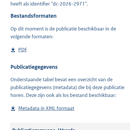
heeft als identifier "dc-2026-2971".
o
o
Bestandsformaten
t
t
Op dit moment is de publicatie beschikbaar in de
e
volgende formaten:
:
o
n
D
PDF
b
b
o
e
e
w
s
Publicatiegegevens
k
n
t
e
n
Onderstaande tabel bevat een overzicht van de
l
a
d
publicatiegegevens (metadata) die bij deze publicatie
o
n
horen. Deze zijn ook als los bestand beschikbaar:
a
d
d
s
Metadata in XML formaat
b
p
g
e
u
r
s
b
o