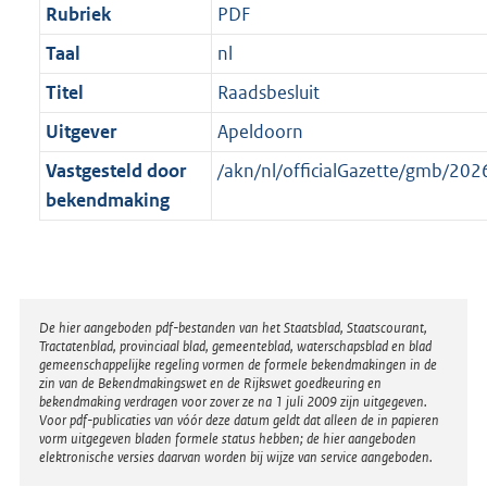
Rubriek
PDF
Taal
nl
Titel
Raadsbesluit
Uitgever
Apeldoorn
Vastgesteld door
/akn/nl/officialGazette/gmb/2
bekendmaking
Disclaimer
De hier aangeboden pdf-bestanden van het Staatsblad, Staatscourant,
Tractatenblad, provinciaal blad, gemeenteblad, waterschapsblad en blad
gemeenschappelijke regeling vormen de formele bekendmakingen in de
zin van de Bekendmakingswet en de Rijkswet goedkeuring en
bekendmaking verdragen voor zover ze na 1 juli 2009 zijn uitgegeven.
Voor pdf-publicaties van vóór deze datum geldt dat alleen de in papieren
vorm uitgegeven bladen formele status hebben; de hier aangeboden
elektronische versies daarvan worden bij wijze van service aangeboden.