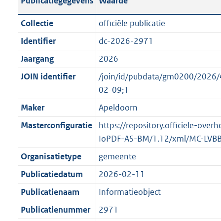
Publicatiegegevens
Waarde
t
l
o
a
i
t
Collectie
officiële publicatie
n
c
t
Identifier
dc-2026-2971
d
a
e
s
Jaargang
2026
t
:
g
i
o
JOIN identifier
/join/id/pubdata/gm0200/202
r
e
n
02-09;1
o
i
b
Maker
Apeldoorn
o
n
e
t
Masterconfiguratie
https://repository.officiele-over
f
k
t
IoPDF-AS-BM/1.12/xml/MC-LVB
o
e
e
r
n
Organisatietype
gemeente
:
m
d
Publicatiedatum
2026-02-11
1
a
K
Publicatienaam
Informatieobject
a
b
t
Publicatienummer
2971