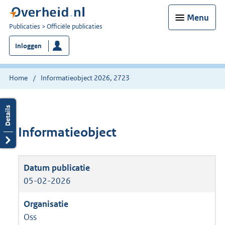
Menu
U
Publicaties
Officiële publicaties
bent
Inloggen
nu
hier:
Home
Informatieobject 2026, 2723
Informatieobject
05-02-2026
Oss