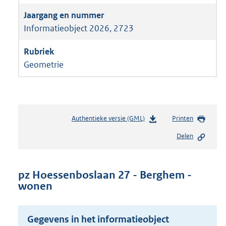
Informatieobject 2026, 2723
Geometrie
Authentieke versie (GML)
b
Printen
e
Delen
s
t
a
n
pz Hoessenboslaan 27 - Berghem -
d
wonen
s
g
r
Gegevens in het informatieobject
o