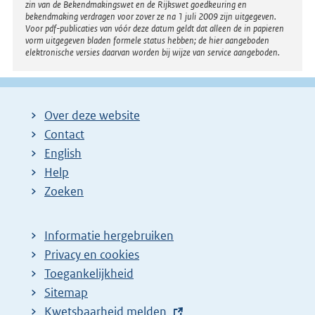
zin van de Bekendmakingswet en de Rijkswet goedkeuring en
bekendmaking verdragen voor zover ze na 1 juli 2009 zijn uitgegeven.
Voor pdf-publicaties van vóór deze datum geldt dat alleen de in papieren
vorm uitgegeven bladen formele status hebben; de hier aangeboden
elektronische versies daarvan worden bij wijze van service aangeboden.
Over deze website
Contact
English
Help
Zoeken
Informatie hergebruiken
Privacy en cookies
Toegankelijkheid
Sitemap
E
Kwetsbaarheid melden