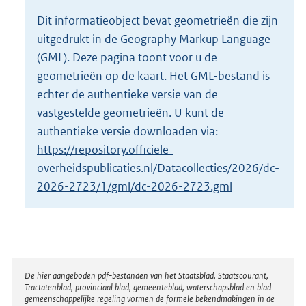
o
Dit informatieobject bevat geometrieën die zijn
t
uitgedrukt in de Geography Markup Language
t
e
(GML). Deze pagina toont voor u de
:
geometrieën op de kaart. Het GML-bestand is
3
echter de authentieke versie van de
K
vastgestelde geometrieën. U kunt de
b
authentieke versie downloaden via:
https://repository.officiele-
overheidspublicaties.nl/Datacollecties/2026/dc-
2026-2723/1/gml/dc-2026-2723.gml
Disclaimer
De hier aangeboden pdf-bestanden van het Staatsblad, Staatscourant,
Tractatenblad, provinciaal blad, gemeenteblad, waterschapsblad en blad
gemeenschappelijke regeling vormen de formele bekendmakingen in de