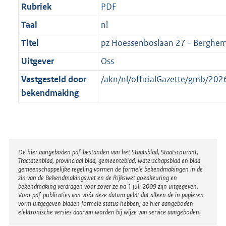
Rubriek
PDF
Taal
nl
Titel
pz Hoessenboslaan 27 - Berghem 
Uitgever
Oss
Vastgesteld door
/akn/nl/officialGazette/gmb/2
bekendmaking
Disclaimer
De hier aangeboden pdf-bestanden van het Staatsblad, Staatscourant,
Tractatenblad, provinciaal blad, gemeenteblad, waterschapsblad en blad
gemeenschappelijke regeling vormen de formele bekendmakingen in de
zin van de Bekendmakingswet en de Rijkswet goedkeuring en
bekendmaking verdragen voor zover ze na 1 juli 2009 zijn uitgegeven.
Voor pdf-publicaties van vóór deze datum geldt dat alleen de in papieren
vorm uitgegeven bladen formele status hebben; de hier aangeboden
elektronische versies daarvan worden bij wijze van service aangeboden.