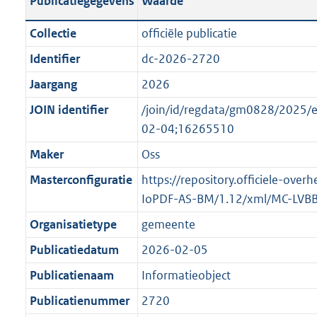
Publicatiegegevens
Waarde
t
l
o
a
i
t
Collectie
officiële publicatie
n
c
t
Identifier
dc-2026-2720
d
a
e
s
Jaargang
2026
t
:
g
i
o
JOIN identifier
/join/id/regdata/gm0828/2025
r
e
n
02-04;16265510
o
i
b
Maker
Oss
o
n
e
t
Masterconfiguratie
https://repository.officiele-over
f
k
t
IoPDF-AS-BM/1.12/xml/MC-LVB
o
e
e
r
n
Organisatietype
gemeente
:
m
d
Publicatiedatum
2026-02-05
1
a
K
Publicatienaam
Informatieobject
a
b
t
Publicatienummer
2720