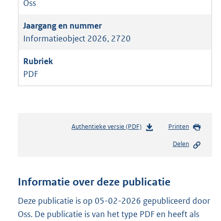
Oss
Informatieobject 2026, 2720
PDF
Authentieke versie (PDF)
b
Printen
e
Delen
s
t
a
n
Informatie over deze publicatie
d
s
Deze publicatie is op 05-02-2026 gepubliceerd door
g
Oss. De publicatie is van het type PDF en heeft als
r