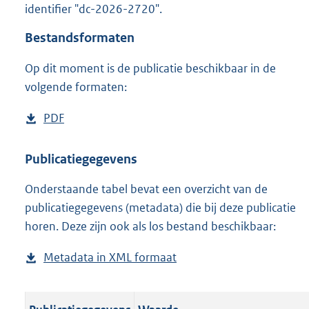
identifier "dc-2026-2720".
o
o
Bestandsformaten
t
t
Op dit moment is de publicatie beschikbaar in de
e
volgende formaten:
:
o
n
D
PDF
b
b
o
e
e
w
s
Publicatiegegevens
k
n
t
e
n
Onderstaande tabel bevat een overzicht van de
l
a
d
publicatiegegevens (metadata) die bij deze publicatie
o
n
horen. Deze zijn ook als los bestand beschikbaar:
a
d
d
s
Metadata in XML formaat
b
p
g
e
u
r
s
b
o